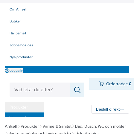
Om Ahlsell
Butiker
Hållbarhet
Jobba hos oss
Nya produkter
Logga in
Orderrader:
0
Produkter
Beställ direkt
Varumärken
Ahlsell
Produkter
Värme & Sanitet
Bad, Dusch, WC och möbler
Kampanjer
Badrumsmöbler och badrumsskåp
Lådor/fronter