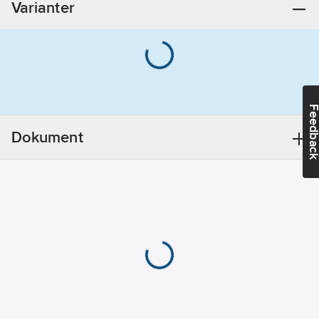
Varianter
Utförande:
60/100C/100D
REACH
Informationsplikt:
Nej
Feedba
Dokument