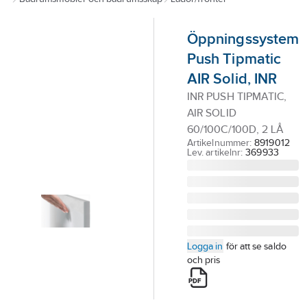
Outlet
Öppningssystem
Branscher
Push Tipmatic
Tjänster
AIR Solid, INR
Vårt erbjudande
INR PUSH TIPMATIC,
Bli kund
AIR SOLID
60/100C/100D, 2 LÅ
Aktuellt
Artikelnummer:
8919012
Lev. artikelnr:
369933
Logga in
för att se saldo
och pris