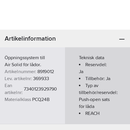
Artikelinformation
Öppningssystem till
Teknisk data
Air Solid för lådor.
Reservdel:
Artikelnummer:
8919012
Ja
Lev. artikelnr:
369933
Tillbehör:
Ja
Ean
Typ av
7340123929790
artikelnr:
tillbehör/reservdel:
Materialklass
PCQ24B
Push-open sats
för låda
REACH
Datum:
2022-
06-10