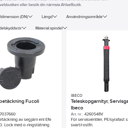
ebbutiken eller besök din närmsta Ahlsellbutik.
ildimension (DN)
Längd
Användningsområde
ndelskyddsrör
Material spindel
IBECO
lbetäckning Fucoli
Teleskopgarnityr, Servisga
Ibeco
7037660
Art. nr.:
4260548V
etäckning av segjärn enl EN-
För servisventiler, PE/syrafast s
. Lock med o-ringstätning.
svart/rostfri.