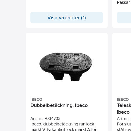
Passar 
Visa varianter (1)
IBECO
IBECO
Dubbelbetäckning, Ibeco
Telesk
Ibeco
Art. nr.:
7034703
Art. nr.:
Ibeco, dubbelbetäckning run lock
För slu
märkt V, fyrkantigt lock märkt A för
stål, sv