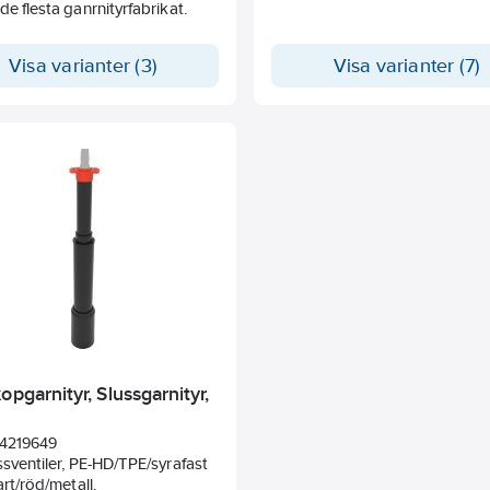
de flesta ganrnityrfabrikat.
Visa varianter (3)
Visa varianter (7)
opgarnityr, Slussgarnityr,
4219649
ssventiler, PE-HD/TPE/syrafast
art/röd/metall.