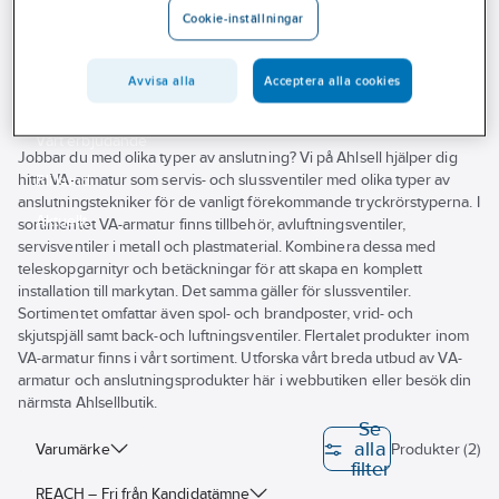
Outlet
Cookie-inställningar
Pipelife Pro Smart mätarbrunnar
Branscher
Avvisa alla
Acceptera alla cookies
Tjänster
Vårt erbjudande
Jobbar du med olika typer av anslutning? Vi på Ahlsell hjälper dig
hitta VA-armatur som servis- och slussventiler med olika typer av
Bli kund
anslutningstekniker för de vanligt förekommande tryckrörstyperna. I
Aktuellt
sortimentet VA-armatur finns tillbehör, avluftningsventiler,
servisventiler i metall och plastmaterial. Kombinera dessa med
teleskopgarnityr och betäckningar för att skapa en komplett
installation till markytan. Det samma gäller för slussventiler.
Sortimentet omfattar även spol- och brandposter, vrid- och
skjutspjäll samt back-och luftningsventiler. Flertalet produkter inom
VA-armatur finns i vårt sortiment. Utforska vårt breda utbud av VA-
armatur och anslutningsprodukter här i webbutiken eller besök din
närmsta Ahlsellbutik.
Se
alla
Varumärke
Produkter (2)
filter
REACH – Fri från Kandidatämne