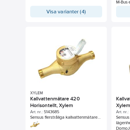
under byggtiden. Konsolen i rostfritt
M-Bus 
stål med blyfri mässing, låg 25mm
kompat
Visa varianter (4)
eller hög 50mm modell med
Pulsutg
väggavstånd.
konfigu
XYLEM
Kallvattenmätare 420
Kallv
Horisontellt, Xylem
Xyle
Art. nr.:
5143685
Art. nr.:
Sensus flerstråliga kallvattenmätare
Sensus 
420 för horisontellt montage.
lägenhe
Anslutning utvändig gänga.
DomoJe