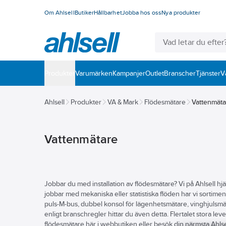
Om Ahlsell
Butiker
Hållbarhet
Jobba hos oss
Nya produkter
Produkter
Varumärken
Kampanjer
Outlet
Branscher
Tjänster
V
Ahlsell
Produkter
VA & Mark
Flödesmätare
Vattenmäta
Vattenmätare
Jobbar du med installation av flödesmätare? Vi på Ahlsell hjä
jobbar med mekaniska eller statistiska flöden har vi sortim
puls-M-bus, dubbel konsol för lägenhetsmätare, vinghjulsmäta
enligt branschregler hittar du även detta. Flertalet stora lev
flödesmätare här i webbutiken eller besök din närmsta Ahlse