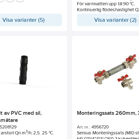
d kemikaliebeständighet ,
För varmvatten upp till 90 °C.
sk resistans, vattentålighet &
Kontinuerlig flödeshastighet Q
tabsorption.
Mätarlängd 110mm.
Visa varianter (5)
Visa varianter (2)
ningsområden: rörtätningar
För fjärravläsning med M-bus/p
cksvatten,
modul TMP-F.
ätare. 0°C - +70°C
t av PVC med sil,
Monteringssats 260mm, 
nmätare
5208129
Art. nr.:
4956720
3
tarstorl Qn m
/h: 2,5. 25 °C.
Sensus Monteringssats (MID st
kit) G11/4"/G1“/260 3 kulventil