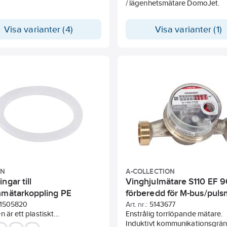
/ lägenhetsmätare DomoJet.
Visa varianter (4)
Visa varianter (1)
AN
A-COLLECTION
ngar till
Vinghjulmätare S110 EF 9
nmätarkoppling PE
förberedd för M-bus/puls
a-collection
1505820
Art. nr.:
5143677
n är ett plastiskt
Enstrålig torrlöpande mätare.
smaterial
Induktivt kommunikationsgrän