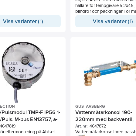
hållare för tempgivare 5,2x45,
blindrör och packningar För m
med utvändig gänga G11/4" oc
Visa varianter (1)
Visa varianter (1)
byggländ 260 mm. Anslutning
ledning invändig gänga G1"
LECTION
GUSTAVSBERG
/Pulsmodul TMP-F IP56 1-
Vattenmätarkonsol 190-
/Puls. M-bus EN13757, a-
220mm med backventil,
tion
Vatette
4647819
Art. nr.:
4647872
ör eftermontering på Ahlsell
Vattenmätarkonsol med passbi