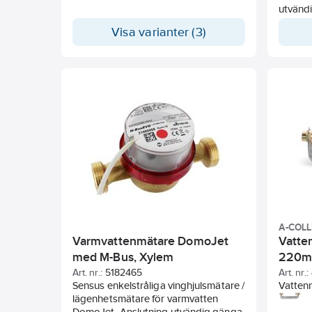
Mätarhus i mässing. Inklusive
utvändi
inloppssil och packningar.
Mätarhu
Visa varianter (3)
Förberedd för fjärrövervakning mha
inlopps
Sensus HRI pulsgivare alternativt M-
för Sen
Bus.
trådad 
(köps s
A-COL
Varmvattenmätare DomoJet
Vatten
med M-Bus, Xylem
220mm
collec
Art. nr.:
5182465
Art. nr.:
Sensus enkelstråliga vinghjulsmätare /
Vatten
lägenhetsmätare för varmvatten
Konsol i
DomoJet. Anslutning utvändig gänga.
vattenm