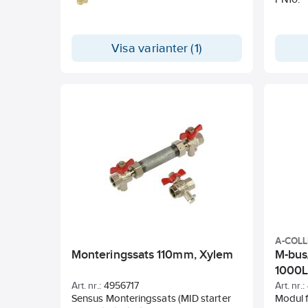
stigarledning. Anslutning utvändig
gänga.
Mätarhus i mässing. Inklusive
Visa varianter (1)
inloppssil och packningar.
Förberedd för fjärrövervakning mha
Sensus HRI pulsgivare alternativt M-
Bus.
A-COL
Monteringssats 110mm, Xylem
M-bus
1000L
collec
Art. nr.:
4956717
Art. nr.:
Sensus Monteringssats (MID starter
Modul f