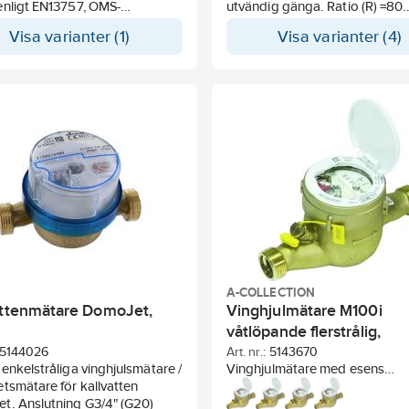
enligt EN13757, OMS-
utvändig gänga. Ratio (R) =80.
ibel
Mätarhus i mässing. Inklusive
Visa varianter (1)
Visa varianter (4)
ång (enligt ISO22158) kan
inloppssil och packningar. Mo
reras via M-Bus
Sensus fjärravläsning med trå
Bus.
A-COLLECTION
attenmätare DomoJet,
Vinghjulmätare M100i
m
våtlöpande flerstrålig,
förberedd för puls-M-bus
5144026
Art. nr.:
5143670
enkelstråliga vinghjulsmätare /
Vinghjulmätare med esens
tsmätare för kallvatten
kommunikationsgränssnitt, kan
t. Anslutning G3/4" (G20)
kompletteras med Falcon MJ 