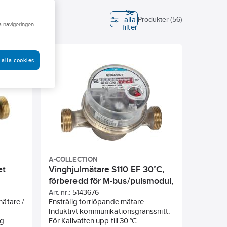
Se
alla
Sunda hus
Produkter (56)
ra navigeringen
filter
 vattenmätare
Höjd
Materialkvalitet
 alla cookies
A-COLLECTION
et
Vinghjulmätare S110 EF 30°C,
förberedd för M-bus/pulsmodul,
a-collection
Art. nr.:
5143676
mätare /
Enstrålig torrlöpande mätare.
Induktivt kommunikationsgränssnitt.
ng
För Kallvatten upp till 30 °C.