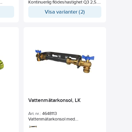
Kontinuerlig flödeshastighet Q3 2,5.
Mätarlängd 110mm.
Visa varianter (2)
nterad
För fjärravläsning med M-bus/puls
dad M-
modul TMP-F.
Vattenmätarkonsol, LK
Art. nr.:
4648113
Vattenmätarkonsol med
vattenmätarkoppel avsett för
M-
vattenmätare med bygglängd 190-