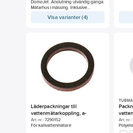
DomoJet. Anslutning utvändig gänga.
Mätarhus i mässing. Inklusive
inloppssil och packningar. Förberedd
Visa varianter (4)
för Sensus fjärravläsning med puls,
trådad M-Bus eller trådlös wM-Bus
(köps separat).
TUBM
Läderpackningar till
Packni
vattenmätarkoppling, a-
vatte
collection
Art. nr.:
7290152
Art. nr.:
För kallvattenmätare
Polyete
tätning