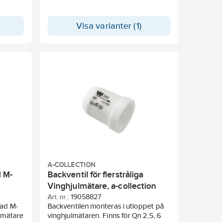
Visa varianter (1)
A-COLLECTION
M M-
Backventil för flerstråliga
Vinghjulmätare, a-collection
Art. nr.:
19058827
dad M-
Backventilen monteras i utloppet på
enmätare
vinghjulmätaren. Finns för Qn 2,5, 6