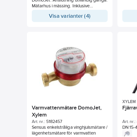
Mätarhus i mässing. Inklusive
Qn2,5),
inloppssil och packningar. Monterad
Visa varianter (4)
Sensus fjärravläsning med trådad M-
Bus.
XYLEM
Varmvattenmätare DomoJet,
Fjärra
Xylem
Art. nr.:
5182457
Art. nr.:
Sensus enkelstråliga vinghjulsmätare /
DN 15-4
lägenhetsmätare för varmvatten
pulsgi