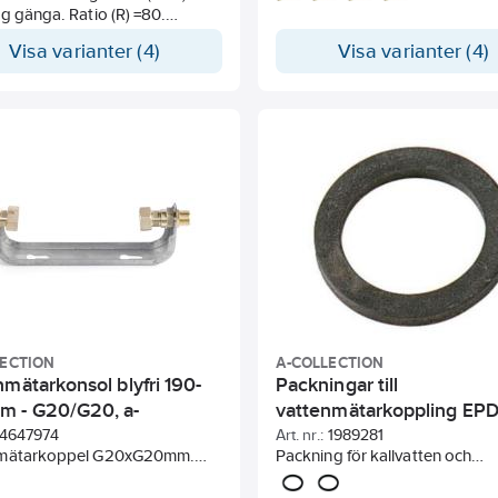
g gänga. Ratio (R) =80.
bus/pulsmodul för fjärravläsni
s i mässing. Inklusive
Kontinuerligt flöde Q3 2,5-25
Visa varianter (4)
Visa varianter (4)
sil och packningar. Förberedd
EU-typintyg (MID) upp till R1
sus fjärravläsning med puls,
ConText® märkningssystem
M-Bus eller trådlös wM-Bus
EU-typintyg DE-08-MI001-PTB
eparat).
LECTION
A-COLLECTION
mätarkonsol blyfri 190-
Packningar till
 - G20/G20, a-
vattenmätarkoppling EP
tion
4647974
Art. nr.:
1989281
mätarkoppel G20xG20mm.
Packning för kallvatten och
 rostfritt stål. Används till
varmvattenmätare EPDM.
ätare Q3-4 m3/h (tidigare