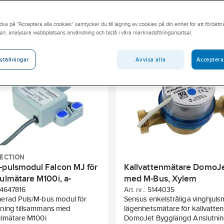
andidatämne
Har miljövarudeklaration (EPD)
Egenskap
cka på "Acceptera alla cookies" samtycker du till lagring av cookies på din enhet för att förbätt
en, analysera webbplatsens användning och bistå i våra marknadsföringsinsatser.
tning 1
Dimension anslutning 2
Anslutning
För antal
Material hus/kapsling/stomme
Permanent flöde (Q3)
Avvisa alla
Acceptera
ställningar
LECTION
-pulsmodul Falcon MJ för
Kallvattenmätare DomoJ
ulmätare M100i, a-
med M-Bus, Xylem
tion
4647816
Art. nr.:
5144035
erad Puls/M-bus modul för
Sensus enkelstråliga vinghjuls
ning tillsammans med
lägenhetsmätare för kallvatten
ulmätare M100i
DomoJet Bygglängd Anslutni