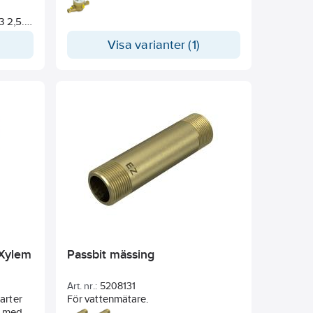
– Kontinuerligt flöde Q3 2,5-25 m3/h
3 2,5.
– EU-typintyg(MID) R160H/R80V
– ConText® märkningssystem
Visa varianter (1)
uls
– EU-typintyg DE-08-MI001-PTB019
Xylem
Passbit mässing
Art. nr.:
5208131
arter
För vattenmätare.
er med