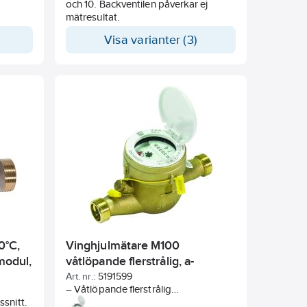
och 10. Backventilen påverkar ej
mätresultat.
Visa varianter (3)
0°C,
Vinghjulmätare M100
modul,
våtlöpande flerstrålig, a-
collection
Art. nr.:
5191599
– Våtlöpande flerstrålig
ssnitt.
kallvattenmätare