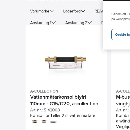
Varumärke
Lagerförd
REACH – Fri från K
Genom att kli
på webbplats
Anslutning 1
Anslutning 2
Dimension anslu
Bygglängd
Monteringsriktning
Tryckklass
Cookie-in
Lämpligt för vattenmätare längd
A-COLLECTION
A-COL
Vattenmätarkonsol blyfri
M-bus
110mm - G15/G20, a-collection
vinghj
collec
Art. nr.:
5142008
Art. nr.:
Konsol för 1 eller 2 st vattenmätare
Kombin
med bygglängd 110mm Q3-2,5, med
använd
passbit i PP plast för tillfälligt bruk
Vinghj