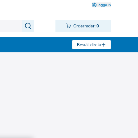
Logga in
Orderrader:
0
Beställ direkt