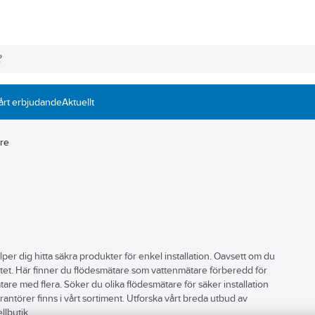
årt erbjudande
Aktuellt
re
lper dig hitta säkra produkter för enkel installation. Oavsett om du
entet. Här finner du flödesmätare som vattenmätare förberedd för
re med flera. Söker du olika flödesmätare för säker installation
erantörer finns i vårt sortiment. Utforska vårt breda utbud av
llbutik.