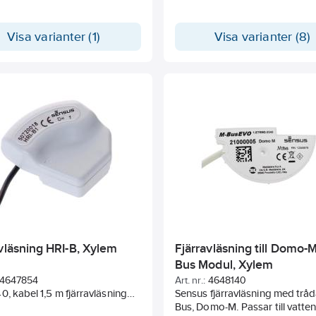
 skruv och plugg ingår.
Visa varianter (1)
Visa varianter (8)
vläsning HRI-B, Xylem
Fjärravläsning till Domo-
Bus Modul, Xylem
4647854
Art. nr.:
4648140
0, kabel 1,5 m fjärravläsning
Sensus fjärravläsning med trå
vare & M-bus 420 och 620.
Bus, Domo-M. Passar till vatt