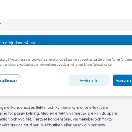
årt erbjudande
Aktuellt
& frysrumsförångare - Güntner
Kubiska
cka på "Acceptera alla cookies" samtycker du till lagring av cookies på din enhet för att förbätt
en, analysera webbplatsens användning och bistå i våra marknadsföringsinsatser.
Avvisa alla
Acceptera
ställningar
rångare, kondensorer, fläktar och kylmedelkylare för effektivare
eller för passiv kylning. Med en effektiv värmeväxlare kan du spara
funktion och kvalitet. Flertalet kondensorer, värmekabel och fläktar
rska vårt breda utbud här i webbutiken eller besök din närmsta