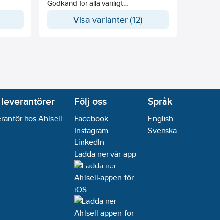
Godkänd för alla vanligt
r på
förekommande HFC köldmedier på
Visa varianter (12)
marknaden
Optimerade dimensioner för
transport och förvaring
Lätt att installera
Sidoplåtaroch droppskål med
gångjärn
t hål
Takmonteringsfäste med slitsat hål
Schraderventil på utloppet
enter
Enkel åtkomst till alla komponenter
 leverantörer
Följ oss
Språk
vid
Nomimella effekter är angivna vid
rantör hos Ahlsell
Facebook
English
rumstemperatur +-0°C, Δt8K
Instagram
Svenska
(medeltemp) och för R449A
LinkedIn
Ladda ner vår app