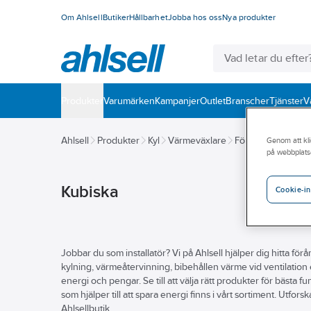
Om Ahlsell
Butiker
Hållbarhet
Jobba hos oss
Nya produkter
Produkter
Varumärken
Kampanjer
Outlet
Branscher
Tjänster
V
Ahlsell
Produkter
Kyl
Värmeväxlare
Förångare
Kyl- 
Genom att kli
på webbplats
Kubiska
Cookie-in
Jobbar du som installatör? Vi på Ahlsell hjälper dig hitta fö
kylning, värmeåtervinning, bibehållen värme vid ventilation 
energi och pengar. Se till att välja rätt produkter för bästa 
som hjälper till att spara energi finns i vårt sortiment. Utfo
Ahlsellbutik.