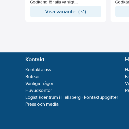
Godkänd för alla vanligt
Godkänd
förekommande HFC köldmedier på
föreko
Visa varianter (31)
marknaden
markn
Optimerade dimensioner för
Optime
transport och förvaring
transpo
Lätt att installera
Lätt att
Sidoplåtaroch droppskål med
Sidopl
gångjärn
gångjä
Takmonteringsfäste med slitsat hål
Takmont
Schraderventil på utloppet
Schrade
Enkel åtkomst till alla komponenter
Enkel å
Kontakt
H
Nomimella effekter är angivna vid
Nomimel
Kontakta oss
H
SC3, rumstemperatur -18°C, Δt8K
SC2, r
Butiker
F
(medeltemp) och för R449A
(medel
Vanliga frågor
Vi
Effekt min/max med 2-hastighets EC-
Effekt 
motorer som kan kopplas om via
motore
Huvudkontor
R
bygling i elboxen.
bygling
Logistikcentrum i Hallsberg - kontaktuppgifter
Press och media
Elstavar levereras löst för montering
innan enheten monteras på plats