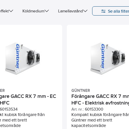
Se alla filte
effekt
Köldmedium
Lamellavstånd
ER
GÜNTNER
gare GACC RX 7 mm - EC
Förångare GACC RX 7 mm
- HFC
HFC - Elektrisk avfrostnin
60153534
Art. nr.:
60153300
t kubisk förångare från
Kompakt kubisk förångare frå
 med ett brett
Güntner med ett brett
tetsområde
kapacitetsområde