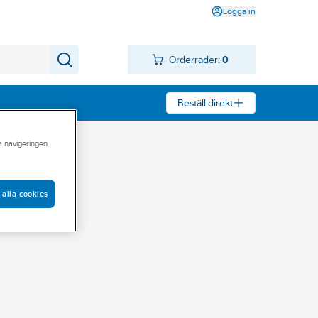
Logga in
Orderrader:
0
Beställ direkt
ra navigeringen
 alla cookies