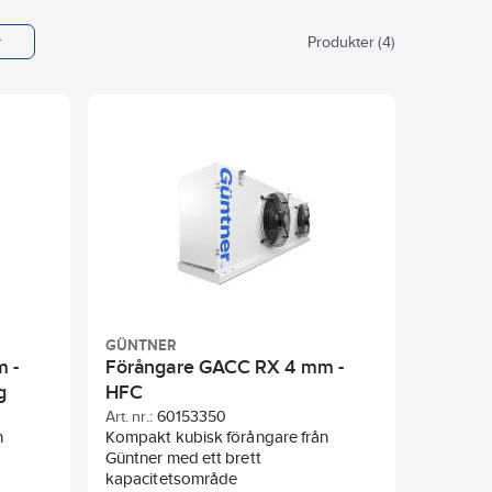
r
Produkter (4)
GÜNTNER
 -
Förångare GACC RX 4 mm -
g
HFC
Art. nr.:
60153350
n
Kompakt kubisk förångare från
Güntner med ett brett
kapacitetsområde