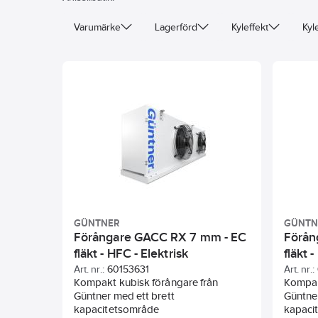
Varumärke
Lagerförd
Kyleffekt
Kyl
GÜNTNER
GÜNTN
Förångare GACC RX 7 mm - EC
Förån
fläkt - HFC - Elektrisk
fläkt 
avfrostning
Art. nr.:
60153631
Art. nr.:
Kompakt kubisk förångare från
Kompak
Güntner med ett brett
Güntner
kapacitetsområde
kapaci