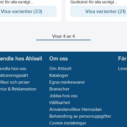
 för alla vanligt
Godkänd för alla vanligt
mmande HFC köldmedier på
förekommande HFC köldmedie
Visa varianter (33)
Visa varianter (21)
aden
marknaden
rade dimensioner för
Optimerade dimensioner för
rt och förvaring
transport och förvaring
 installera
Lätt att installera
åtaroch droppskål med
Sidoplåtaroch droppskål med
Visar 4 av 4
rn
gångjärn
eringsfäste med slitsat hål
Takmonteringsfäste med slitsa
rventil på utloppet
Schraderventil på utloppet
tkomst till alla komponenter
Enkel åtkomst till alla kompon
andla hos Ahlsell
Om oss
För
la effekter är angivna vid
Nomimella effekter är angivna 
andla hos oss
Om Ahlsell
Leve
umstemperatur +-0°C, Δt8K
rumstemperatur -18°C, Δt8K
aktureringssätt
Kataloger
temp) och för R449A
(medeltemp) och för R449A
llkor och priser
Egna märkesvaror
min/max med 2-hastighets EC-
r som kan kopplas om via
etur & Reklamation
Branscher
 i elboxen.
Jobba hos oss
Hållbarhet
Användarvillkor Hemsidan
Behandling av personuppgifter
Cookie-inställningar