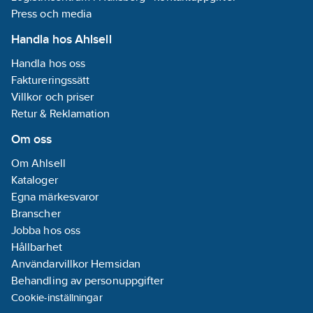
europeiska F-gas-
minska
europeiska F-gas-
minska
Press och media
direktivet för att
växthusgaser
direktivet för att
växthusga
minska
minska
Handla hos Ahlsell
växthusgaser
Kyleffekten
växthusgaser
angiven vid
Kyleffekte
Handla hos oss
lufttemperatur in
Kyleffekten
angiven vi
Faktureringssätt
Kyleffekten
5°C och ∆t 8K och
angiven vid
lufttempera
Villkor och priser
angiven vid
för R449A.
lufttemperatur in
-20°C och 
lufttemperatur in
0°C och ∆t 8K
och för R4
Retur & Reklamation
-20°C och ∆t 8K
och för R449A.
och för R449A.
Om oss
Om Ahlsell
Kataloger
Egna märkesvaror
Branscher
Jobba hos oss
Hållbarhet
Användarvillkor Hemsidan
Behandling av personuppgifter
Cookie-inställningar