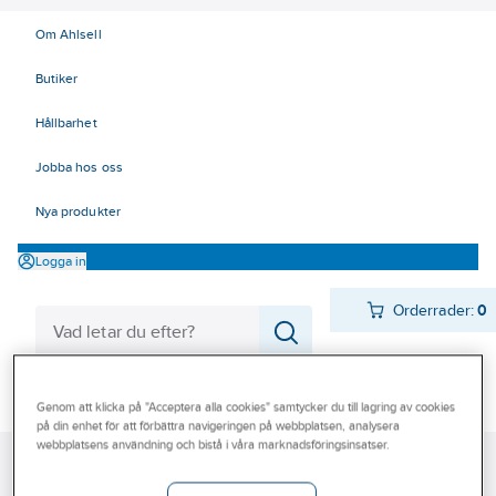
Om Ahlsell
Butiker
Hållbarhet
Jobba hos oss
Nya produkter
Logga in
Orderrader:
0
Produkter
Beställ direkt
Genom att klicka på "Acceptera alla cookies" samtycker du till lagring av cookies
på din enhet för att förbättra navigeringen på webbplatsen, analysera
Varumärken
webbplatsens användning och bistå i våra marknadsföringsinsatser.
Ahlsell
Produkter
Kyl
Värmeväxlare
Förångare
Kampanjer
Kyl- & frysrumsförångare - ECO
Kubiska