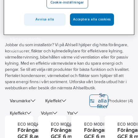
Cookie-inställningar
Outlet
Kubiska
Branscher
Avvisa alla
Acceptera alla cookies
Tjänster
Vårt erbjudande
Jobbar du som installatör? Vi på Ahlsell hjälper dig hitta förångare,
Aktuellt
kondensorer, fläktar och kylmedelkylare för effektivare kylning,
värmeåtervinning, bibehållen värme vid ventilation eller för passiv
kylning. Med en effektiv värmeväxlare kan du spara energi och
pengar. Se till att välja rätt produkter för bästa funktion och kvalitet.
Flertalet kondensorer, värmekabel och fläktar som hjälper till att
spara energi finns i vårt sortiment. Utforska vårt breda utbud här i
webbutiken eller besök din närmsta Ahlsellbutik.
Se
alla
Varumärke
Kyleffekt
Produkter (4)
filter
Kyleffekt
Volym
Yta
ECO MODINE
ECO MODINE
ECO MODINE
ECO MOD
Köldmedium
Lamelldelning
Förångare
Förångare
Förångare
Förånga
GCE 8 mm
GCE 6 mm -
GCE 6 mm
GCE 8 m
Lamellavstånd