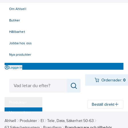
Om Ahlsell
Butiker
Hållbarhet
Jobba hos oss
Nya produkter
Logga in
Orderrader:
0
Produkter
Beställ direkt
Varumärken
Ahlsell
Produkter
El
Tele, Data, Säkerhet 50-63
Kampanjer
63 Säkerhetssystem
Brandlarm
Brandvarnare och tillbehör