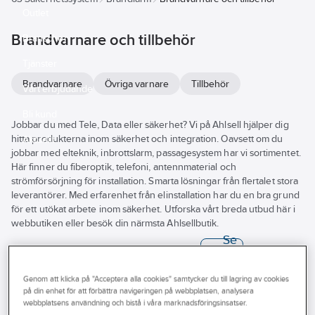
Outlet
Brandvarnare och tillbehör
Branscher
Tjänster
Brandvarnare
Övriga varnare
Tillbehör
Vårt erbjudande
Bli kund
Jobbar du med Tele, Data eller säkerhet? Vi på Ahlsell hjälper dig
hitta produkterna inom säkerhet och integration. Oavsett om du
Aktuellt
jobbar med elteknik, inbrottslarm, passagesystem har vi sortimentet.
Här finner du fiberoptik, telefoni, antennmaterial och
strömförsörjning för installation. Smarta lösningar från flertalet stora
leverantörer. Med erfarenhet från elinstallation har du en bra grund
för ett utökat arbete inom säkerhet. Utforska vårt breda utbud här i
webbutiken eller besök din närmsta Ahlsellbutik.
Se
alla
Varumärke
Lagerförd
Produkter (51)
filter
Genom att klicka på "Acceptera alla cookies" samtycker du till lagring av cookies
REACH – Fri från Kandidatämne
på din enhet för att förbättra navigeringen på webbplatsen, analysera
webbplatsens användning och bistå i våra marknadsföringsinsatser.
A-COLLECTION
A-COLLECTION
A-COLLECTION
NEXA
Byggvarubedömningen