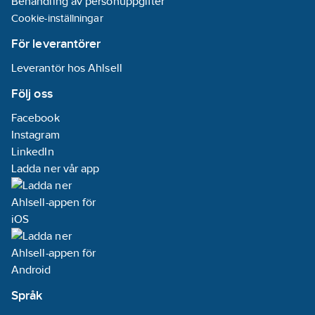
Behandling av personuppgifter
platser där den är
signaltråd med
Cookie-inställningar
dold för ögat.
max ledararea
Installeras
2,5 mm² för
För leverantörer
vanligtvis på
driftmatning och
avstånd från
reläanslutning.
Leverantör hos Ahlsell
detektorn och
Levereras med
synligt så att den
skruvar, plugg,
Följ oss
lätt ses på långt
distansram och
avstånd.
svensk
Facebook
bruksanvisning.
Instagram
LinkedIn
Ladda ner vår app
Språk