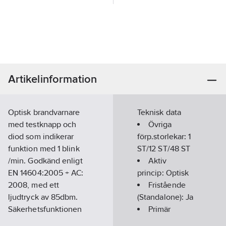
Artikelinformation
Optisk brandvarnare
Teknisk data
med testknapp och
Övriga
diod som indikerar
förp.storlekar:
1
funktion med 1 blink
ST/12 ST/48 ST
/min. Godkänd enligt
Aktiv
EN 14604:2005 + AC:
princip:
Optisk
2008, med ett
Fristående
ljudtryck av 85dbm.
(Standalone):
Ja
Säkerhetsfunktionen
Primär
batterispärr säkrar att
strömleverans: