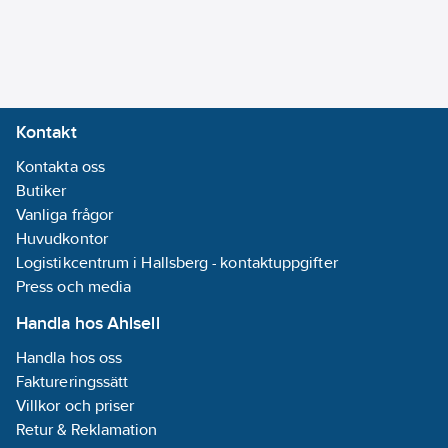
7340080777953
artikelnr:
via kabel:
Nej
Materialklass
QÖ0200
Diameter:
100
mm
Höjd:
33
mm
Kontakt
Monteringsmetod:
Kontakta oss
Utanpåliggande
Butiker
Färg:
Vit
Vanliga frågor
Typ av
Huvudkontor
test-/pausknapp:
Logistikcentrum i Hallsberg - kontaktuppgifter
Testknapp
Press och media
Behöver
kompletteras
Handla hos Ahlsell
med separat
Handla hos oss
sockel:
Nej
Faktureringssätt
Med
Villkor och priser
orienteringsbelysning:
Retur & Reklamation
Nej