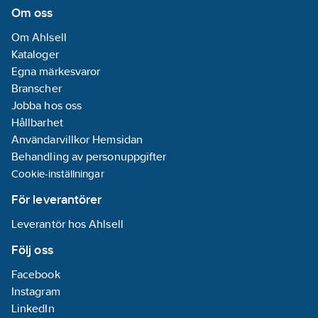
Med
Om oss
backupbatteri:
Om Ahlsell
Nej
Kataloger
Lämplig för
Egna märkesvaror
kanalmontering:
Branscher
Nej
Jobba hos oss
Hållbarhet
Explosionstestat
Användarvillkor Hemsidan
utförande:
Nej
Behandling av personuppgifter
Kan
Cookie-inställningar
kompletteras
för
För leverantörer
nätverksanslutning
Leverantör hos Ahlsell
via
radio/trådlöst:
Följ oss
Nej
Facebook
Med
Instagram
spänningsindikator:
LinkedIn
Nej