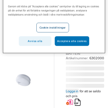
Outlet
Brandvarnare
Genom att klicka på "Acceptera alla cookies" samtycker du till lagring av cookies
på din enhet för att förbättra navigeringen på webbplatsen, analysera
Branscher
webbplatsens användning och bistå i våra marknadsföringsinsatser.
A-COLLECTION
Tjänster
Brandvarnare 9
Cookie-inställningar
V batteri
Vårt erbjudande
BRANDVARNARE
Bli kund
OPTISK 9V A-
Avvisa alla
Acceptera alla cookies
COLLECTION INKL
Aktuellt
BATTERI
Artikelnummer:
6302000
Logga in
för att se saldo
och pris