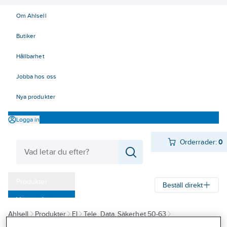
Om Ahlsell
Butiker
Hållbarhet
Jobba hos oss
Nya produkter
Logga in
Orderrader:
0
Produkter
Beställ direkt
Varumärken
Ahlsell
Produkter
El
Tele, Data, Säkerhet 50-63
Kampanjer
63 Säkerhetssystem
Brandlarm
Brandvarnare och tillbehör