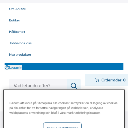
Om Ahlsell
Butiker
Hållbarhet
Jobba hos oss
Nya produkter
Logga in
Orderrader:
0
Produkter
Genom att klicka på "Acceptera alla cookies" samtycker du till lagring av cookies
Beställ direkt
på din enhet för att förbättra navigeringen på webbplatsen, analysera
Varumärken
webbplatsens användning och bistå i våra marknadsföringsinsatser.
Ahlsell
Produkter
El
Installationsmateriel 11-18
Kampanjer
17 Fastighetsautomation / IoT
KNX
KNX Hager
KNX Tebis TX