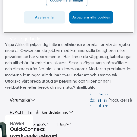
Cookie-inställningar
Outlet
KNX Tebis TX
Branscher
Avvisa alla
Acceptera alla cookies
Tjänster
Vårt erbjudande
Vi på Ahlsell hjälper dig hitta installationsmaterialet för alla dina jobb
Aktuellt
inom el. Oavsett om du jobbar med kommersiella fastigheter eller
privatbostad har vi sortimentet. Här finner du vägguttag, kabelstegar
och tillbehör för enkel installation. Smarta vägguttag, strömställare
och dimmers från flertalet stora leverantörer. Moderna produkter för
moderna lösningar. Allt du behöver under ett och samma tak.
Utforska vårt breda utbud av belysning och tillbehör här i
webbutiken eller besök din närmsta Ahlsellbutik.
Se
alla
Varumärke
Produkter (1)
filter
REACH – Fri från Kandidatämne
HAGER
Modell/Utförande
Färg
QuickConnect
överkopplingsbygel,
Bussystem EIB/KNX