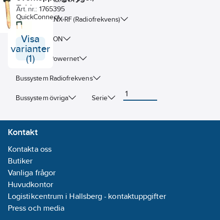
Tebis
Art. nr.:
1765395
QuickConnect
Bussystem KNX-RF (Radiofrekvens)
överkopplingsbygel
underlättar
Visa
Bussystem LON
kabeldragningen. Färdig
varianter
lösnig - bara att ansluta
(1)
Bussystem Powernet
överkopplingsbyglar för
att spänningsmata fler
Bussystem Radiofrekvens
utgångar på bussaktorn.
Visar 1 av 1
Bussystem övriga
Serie
Kontakt
Kontakta oss
Butiker
Vanliga frågor
Huvudkontor
Logistikcentrum i Hallsberg - kontaktuppgifter
Press och media