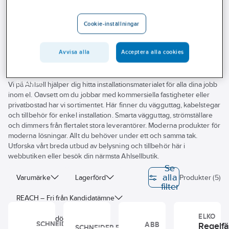
Outlet
Spik- stålregelfästen
Cookie-inställningar
Branscher
Spik- stålregelfästen
Tjänster
Avvisa alla
Acceptera alla cookies
Vårt erbjudande
Bli kund
Vi på Ahlsell hjälper dig hitta installationsmaterialet för alla dina jobb
inom el. Oavsett om du jobbar med kommersiella fastigheter eller
Aktuellt
privatbostad har vi sortimentet. Här finner du vägguttag, kabelstegar
och tillbehör för enkel installation. Smarta vägguttag, strömställare
och dimmers från flertalet stora leverantörer. Moderna produkter för
moderna lösningar. Allt du behöver under ett och samma tak.
Utforska vårt breda utbud av belysning och tillbehör här i
webbutiken eller besök din närmsta Ahlsellbutik.
Se
alla
Varumärke
Lagerförd
Produkter (5)
filter
REACH – Fri från Kandidatämne
ELKO
Byggvarubedömningen
SCHNEIDER
Regelfä
ABB
SCHNEIDER ELECTRIC