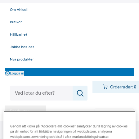
Om Ahlsell
Butiker
Hållbarhet
Jobba hos oss
Nya produkter
Logga in
Orderrader:
0
Produkter
Beställ direkt
Varumärken
Genom att klicka på "Acceptera alla cookies" samtycker du till lagring av cookies
Ahlsell
Produkter
El
Installationsmateriel 11-18
på din enhet för att förbättra navigeringen på webbplatsen, analysera
Kampanjer
webbplatsens användning och bistå i våra marknadsföringsinsatser.
14 Förläggningsmaterial
Dossystem
Tillbehör