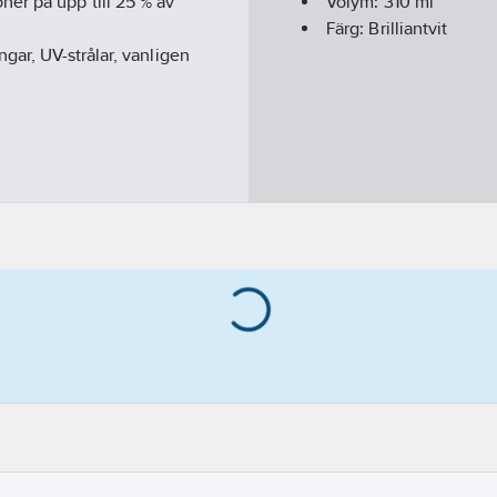
er på upp till 25 % av
Volym:
310
ml
Färg:
Brilliantvit
gar, UV-strålar, vanligen