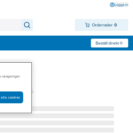
Logga in
Orderrader:
0
Beställ direkt
ra navigeringen
Ardex SE
IANTVIT. 310 ML
 alla cookies