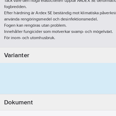
Tack vare den höga elasticiteten upptar ARDEX SE deformation
fogbredden.
Efter härdning är Ardex SE beständig mot klimatiska påverknin
använda rengöringsmedel och desinfektionsmedel.
Fogen kan rengöras utan problem.
Innehåller fungicider som motverkar svamp- och mögelväxt.
För inom- och utomhusbruk.
Artikelnummer:
765311
Lev. artikelnr:
41249
Varianter
Ean artikelnr:
5703193412494
Materialklass
CK1950
Dokument