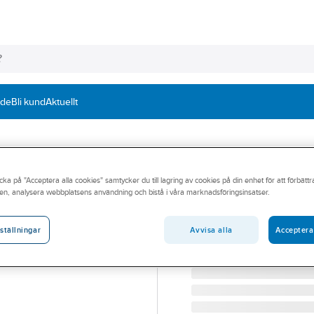
nde
Bli kund
Aktuellt
ARDEX
cka på "Acceptera alla cookies" samtycker du till lagring av cookies på din enhet för att förbätt
Våtrumssilikon 
en, analysera webbplatsens användning och bistå i våra marknadsföringsinsatser.
SILIKON ARDEX SE BRILL
Artikelnummer:
765311
Avvisa alla
Acceptera
ställningar
Lev. artikelnr:
41249