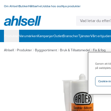
Om Ahlsell
Butiker
Hållbarhet
Jobba hos oss
Nya produkter
Produkter
Varumärken
Kampanjer
Outlet
Branscher
Tjänster
Vårt erbjuda
Ahlsell
Produkter
Byggsortiment
Bruk & Tillsatsmedel
Fix & fog
Genom att kli
på webbplats
Cookie-in