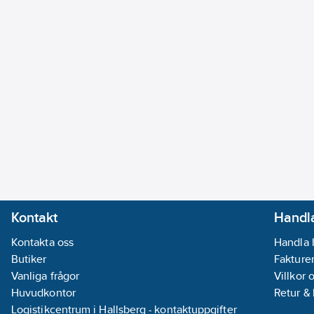
Kontakt
Handla
Kontakta oss
Handla 
Butiker
Fakturer
Vanliga frågor
Villkor 
Huvudkontor
Retur &
Logistikcentrum i Hallsberg - kontaktuppgifter