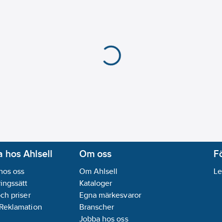
 hos Ahlsell
Om oss
F
hos oss
Om Ahlsell
Le
ingssätt
Kataloger
och priser
Egna märkesvaror
 Reklamation
Branscher
Jobba hos oss