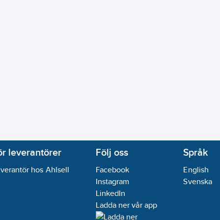
ör leverantörer
Följ oss
Språk
verantör hos Ahlsell
Facebook
English
Instagram
Svenska
LinkedIn
Ladda ner vår app