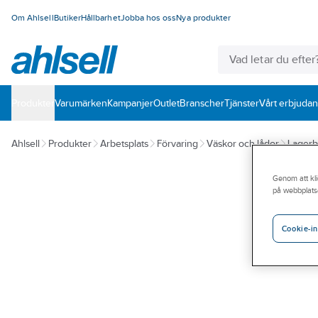
Om Ahlsell
Butiker
Hållbarhet
Jobba hos oss
Nya produkter
Produkter
Varumärken
Kampanjer
Outlet
Branscher
Tjänster
Vårt erbjuda
Ahlsell
Produkter
Arbetsplats
Förvaring
Väskor och lådor
Lagerb
Genom att kli
på webbplats
Cookie-in