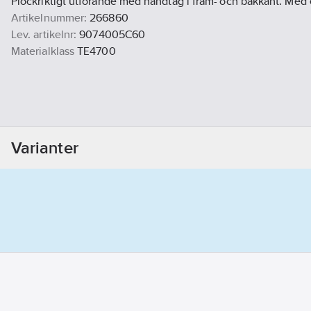
Plockriktigt utförande med handtag i fram- och bakkant. Med 
Artikelnummer:
266860
Lev. artikelnr:
9074005C60
Materialklass
TE4700
Varianter