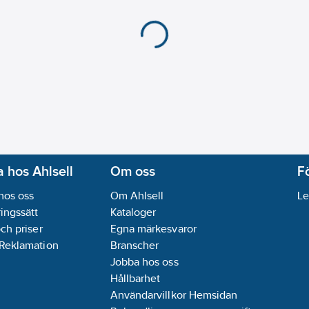
 hos Ahlsell
Om oss
F
hos oss
Om Ahlsell
Le
ingssätt
Kataloger
och priser
Egna märkesvaror
 Reklamation
Branscher
Jobba hos oss
Hållbarhet
Användarvillkor Hemsidan