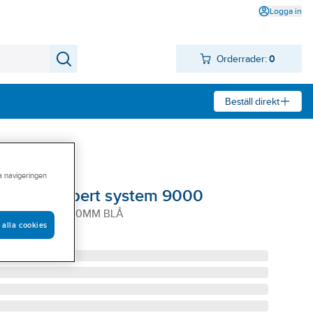
Logga in
Orderrader:
0
Beställ direkt
ra navigeringen
oeller Allibert system 9000
74 250X148X130MM BLÅ
 alla cookies