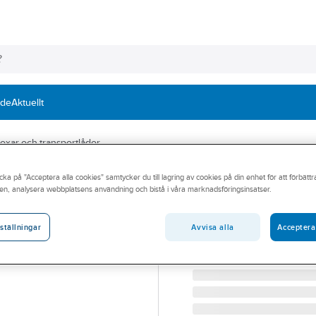
nde
Aktuellt
oxar och transportlådor
cka på "Acceptera alla cookies" samtycker du till lagring av cookies på din enhet för att förbätt
SCHOELLER ALLIBERT
en, analysera webbplatsens användning och bistå i våra marknadsföringsinsatser.
Förrådsback Sch
FÖRRÅDSBACK ARCA 90
Avvisa alla
Acceptera
ställningar
Artikelnummer:
266860
Lev. artikelnr:
9074005C60