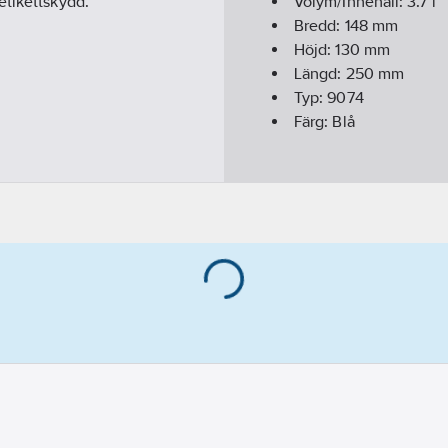
etikettskydd.
Volym/Innehåll:
3.7
l
Bredd:
148
mm
Höjd:
130
mm
Längd:
250
mm
Typ:
9074
Färg:
Blå