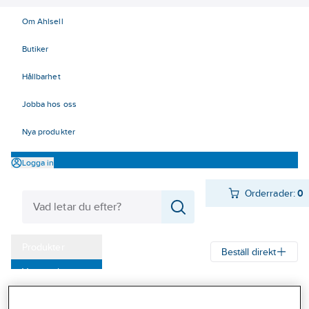
Om Ahlsell
Butiker
Hållbarhet
Jobba hos oss
Nya produkter
Logga in
Orderrader:
0
Produkter
Beställ direkt
Varumärken
Ahlsell
Produkter
Verktyg & Maskiner
Städredskap
Kampanjer
Svabbutrustning