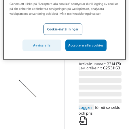
Genom att klicka på "Acceptera alla cookies" samtycker du till lagring av cookies
Outlet
på din enhet för att förbättra navigeringen på webbplatsen, analysera
NORDEX
webbplatsens användning och bistå i våra marknadsföringsinsatser.
Branscher
Minimoppskaft
Tjänster
Nordex Wizzo
Cookie-inställningar
aluminium
Vårt erbjudande
MINIMOPPSKAFT
Avvisa alla
Acceptera alla cookies
Bli kund
WIZZO NORDEX
Aktuellt
ALUMINIUM 140CM
Artikelnummer:
231417X
Lev. artikelnr:
62531163
Logga in
för att se saldo
och pris