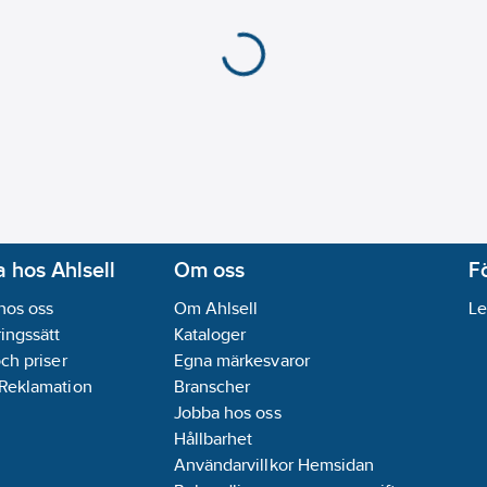
 hos Ahlsell
Om oss
F
hos oss
Om Ahlsell
Le
ingssätt
Kataloger
och priser
Egna märkesvaror
 Reklamation
Branscher
Jobba hos oss
Hållbarhet
Användarvillkor Hemsidan