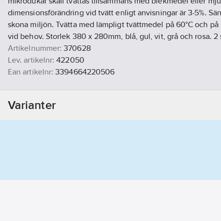
mikrodukar skall tvättas tillsammans med blekmedel eller mj
dimensionsförändring vid tvätt enligt anvisningar är 3-5%. Sän
skona miljön. Tvätta med lämpligt tvättmedel på 60°C och på
vid behov. Storlek 380 x 280mm, blå, gul, vit, grå och rosa. 2 st
Artikelnummer:
370628
Lev. artikelnr:
422050
Ean artikelnr:
3394664220506
Materialklass
TK3010
Varianter