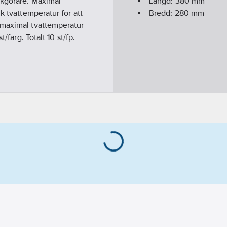
ukgörare. Maximal
Längd:
380
mm
k tvättemperatur för att
Bredd:
280
mm
 maximal tvättemperatur
/färg. Totalt 10 st/fp.