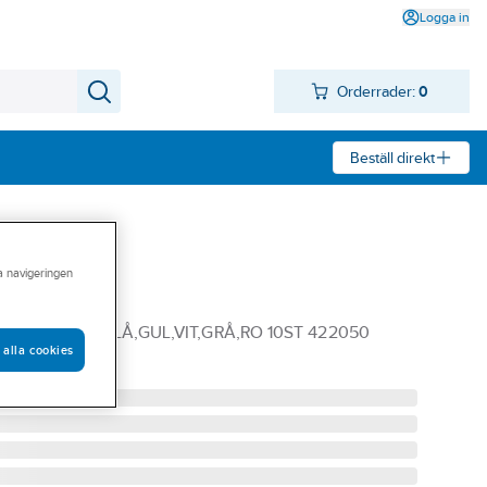
Logga in
Orderrader:
0
Beställ direkt
ra navigeringen
ronside
DE 380X280 BLÅ,GUL,VIT,GRÅ,RO 10ST 422050
 alla cookies