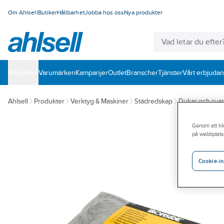
Om Ahlsell
Butiker
Hållbarhet
Jobba hos oss
Nya produkter
Produkter
Varumärken
Kampanjer
Outlet
Branscher
Tjänster
Vårt erbjuda
Ahlsell
Produkter
Verktyg & Maskiner
Städredskap
Dukar och sva
Genom att kli
på webbplats
Cookie-in