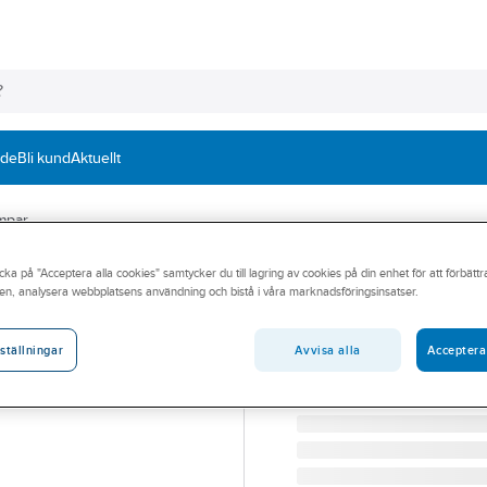
nde
Bli kund
Aktuellt
mpar
cka på "Acceptera alla cookies" samtycker du till lagring av cookies på din enhet för att förbätt
IRONSIDE
en, analysera webbplatsens användning och bistå i våra marknadsföringsinsatser.
Mikrofiberduk I
MICROFIBERDUK IRONSI
Avvisa alla
Acceptera
ställningar
Artikelnummer:
370628
Lev. artikelnr:
422050