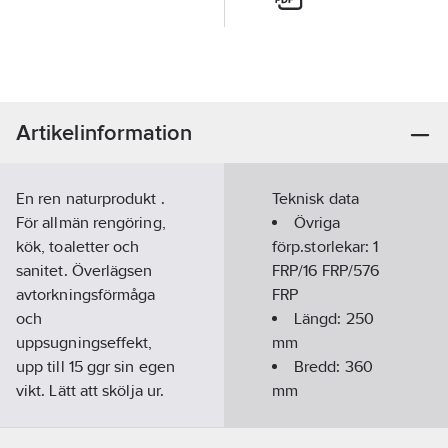
Artikelinformation
En ren naturprodukt .
Teknisk data
För allmän rengöring,
Övriga
kök, toaletter och
förp.storlekar:
1
sanitet. Överlägsen
FRP/16 FRP/576
avtorkningsförmåga
FRP
och
Längd:
250
uppsugningseffekt,
mm
upp till 15 ggr sin egen
Bredd:
360
vikt. Lätt att skölja ur.
mm
Biologisk nedbrytbar
Färg:
Blå
och komposterbar.