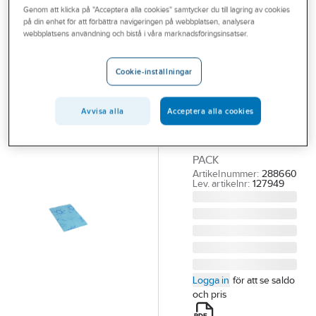
Genom att klicka på "Acceptera alla cookies" samtycker du till lagring av cookies
Outlet
på din enhet för att förbättra navigeringen på webbplatsen, analysera
VILEDA
webbplatsens användning och bistå i våra marknadsföringsinsatser.
Branscher
Torkduk
Tjänster
Wettex Soft &
Cookie-inställningar
Fresh
Vårt erbjudande
WETTEXDUK SOFT &
Avvisa alla
Acceptera alla cookies
Bli kund
FRESH BLÅ
Aktuellt
250X360MM 10-
PACK
Artikelnummer:
288660
Lev. artikelnr:
127949
Logga in
för att se saldo
och pris