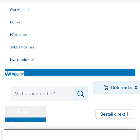
Om Ahlsell
Butiker
Hållbarhet
Jobba hos oss
Nya produkter
Logga in
Orderrader:
0
Produkter
Beställ direkt
Varumärken
Ahlsell
Produkter
Verktyg & Maskiner
Städredskap
Kampanjer
Dukar och svampar