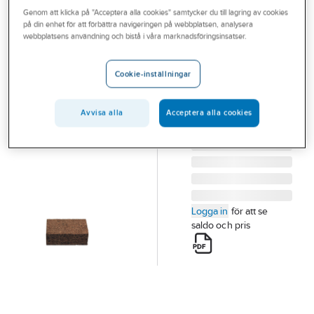
Outlet
Genom att klicka på "Acceptera alla cookies" samtycker du till lagring av cookies
Tapet- och målningsverktyg
på din enhet för att förbättra navigeringen på webbplatsen, analysera
webbplatsens användning och bistå i våra marknadsföringsinsatser.
Branscher
A-COLLECTION
Tjänster
Slipkloss
Cookie-inställningar
SLIPKLOSS KORK
Vårt erbjudande
100X60MM
Bli kund
Avvisa alla
Acceptera alla cookies
Artikelnummer:
384416
Aktuellt
Logga in
för att se
saldo och pris