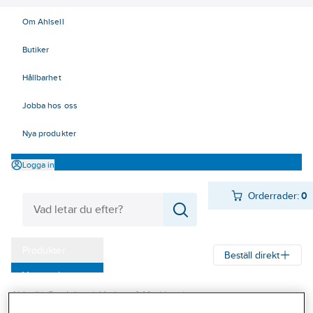
Om Ahlsell
Butiker
Hållbarhet
Jobba hos oss
Nya produkter
Logga in
Orderrader:
0
Produkter
Beställ direkt
Varumärken
Ahlsell
Produkter
Verktyg & Maskiner
Kampanjer
Penslar, rollers, tapet och målningsverktyg