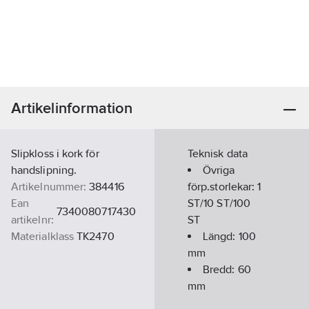
Artikelinformation
Slipkloss i kork för
Teknisk data
handslipning.
Övriga
Artikelnummer:
384416
förp.storlekar:
1
Ean
ST/10 ST/100
7340080717430
artikelnr:
ST
Materialklass
TK2470
Längd:
100
mm
Bredd:
60
mm
Höjd:
35
mm