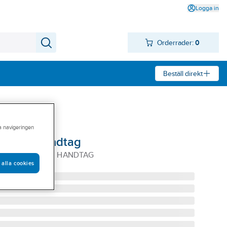
Logga in
Orderrader:
0
Beställ direkt
ra navigeringen
mmerat handtag
RGO GUMMERAT HANDTAG
 alla cookies