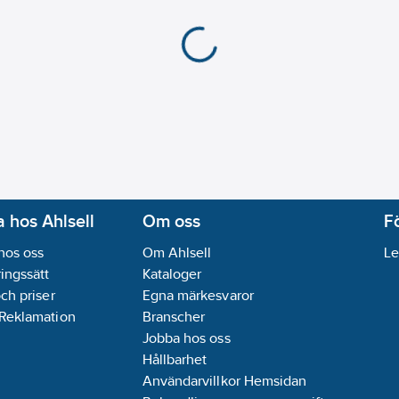
 hos Ahlsell
Om oss
F
hos oss
Om Ahlsell
Le
ingssätt
Kataloger
och priser
Egna märkesvaror
 Reklamation
Branscher
Jobba hos oss
Hållbarhet
Användarvillkor Hemsidan