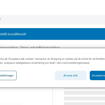
nde
Bli kund
Aktuellt
lningsverktyg
Tapet- och målningsverktyg
cka på "Acceptera alla cookies" samtycker du till lagring av cookies på din enhet för att förbätt
A-COLLECTION
en, analysera webbplatsens användning och bistå i våra marknadsföringsinsatser.
Stålspackel Gu
STÅLSPACKEL 40MM E
Avvisa alla
Acceptera
ställningar
Artikelnummer:
384413