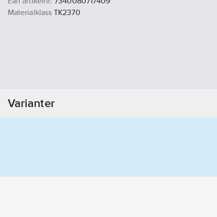
Ean artikelnr:
7340080717409
Materialklass
TK2370
Varianter