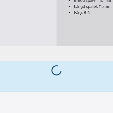
Bredd spatel:
40
mm
Längd spatel:
115
mm
Färg:
Blå