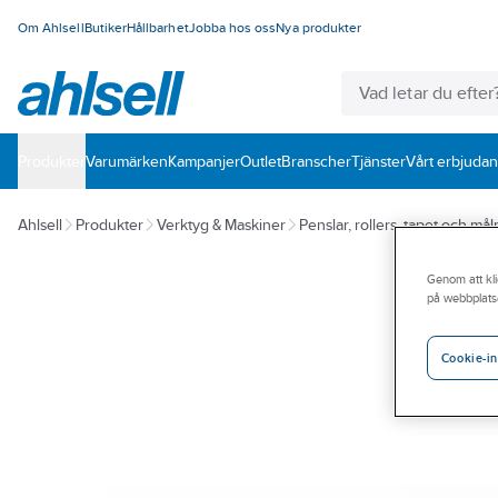
Om Ahlsell
Butiker
Hållbarhet
Jobba hos oss
Nya produkter
Produkter
Varumärken
Kampanjer
Outlet
Branscher
Tjänster
Vårt erbjuda
Ahlsell
Produkter
Verktyg & Maskiner
Penslar, rollers, tapet och må
Genom att kli
på webbplats
Cookie-in