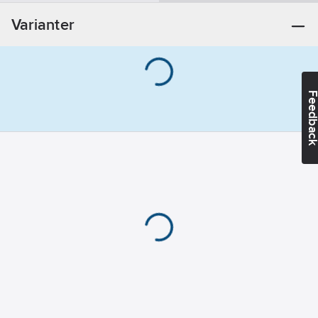
Materialklass
TK224B
Varianter
Feedba