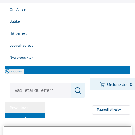
Om Ahlsell
Butiker
Hållbarhet
Jobba hos oss
Nya produkter
Logga in
Orderrader:
0
Produkter
Beställ direkt
Varumärken
Ahlsell
Produkter
Verktyg & Maskiner
Kampanjer
Penslar, rollers, tapet och målningsverktyg