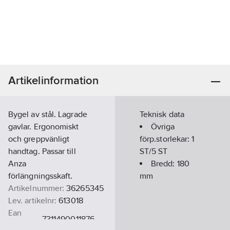
Artikelinformation
Bygel av stål. Lagrade
Teknisk data
gavlar. Ergonomiskt
Övriga
och greppvänligt
förp.storlekar:
1
handtag. Passar till
ST/5 ST
Anza
Bredd:
180
förlängningsskaft.
mm
Artikelnummer:
36265345
Lev. artikelnr:
613018
Ean
7311490011876
artikelnr: