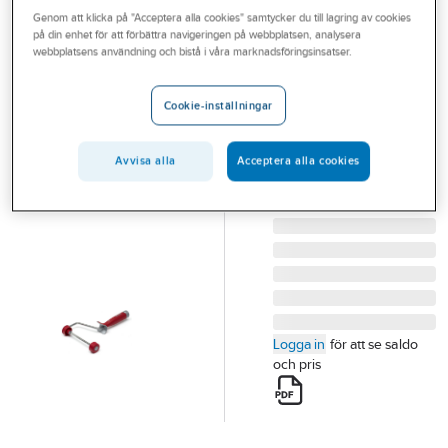
Outlet
Genom att klicka på "Acceptera alla cookies" samtycker du till lagring av cookies
Tapet- och målningsverktyg
på din enhet för att förbättra navigeringen på webbplatsen, analysera
webbplatsens användning och bistå i våra marknadsföringsinsatser.
Branscher
ANZA
Tjänster
Rollerbygel Maxi
Cookie-inställningar
Anza
Vårt erbjudande
MAXIBYGEL ANZA 18
Aktuellt
Avvisa alla
Acceptera alla cookies
CM ELITE
Artikelnummer:
36265345
Lev. artikelnr:
613018
Logga in
för att se saldo
och pris