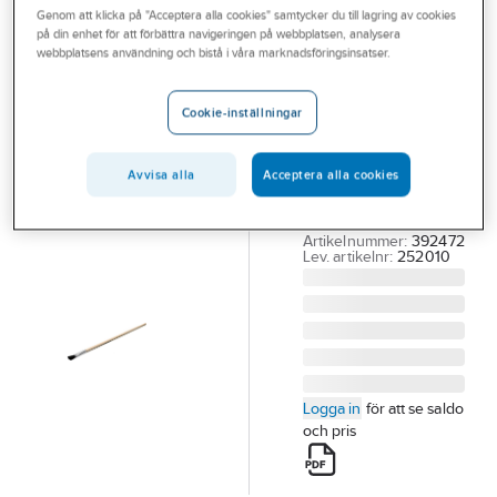
Genom att klicka på "Acceptera alla cookies" samtycker du till lagring av cookies
Outlet
på din enhet för att förbättra navigeringen på webbplatsen, analysera
ANZA
webbplatsens användning och bistå i våra marknadsföringsinsatser.
Branscher
Streckpensel
Tjänster
Anza Flat
Cookie-inställningar
STRECKPENSEL
Vårt erbjudande
ANZA FLAT 10MM
Avvisa alla
Acceptera alla cookies
Bli kund
STRECKPENSEL
FLAT 10 MM
Aktuellt
Artikelnummer:
392472
Lev. artikelnr:
252010
Logga in
för att se saldo
och pris