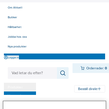
Om Ahlsell
Butiker
Hållbarhet
Jobba hos oss
Nya produkter
Logga in
Orderrader:
0
Produkter
Beställ direkt
Varumärken
Ahlsell
Produkter
Verktyg & Maskiner
Kampanjer
Penslar, rollers, tapet och målningsverktyg
Penslar