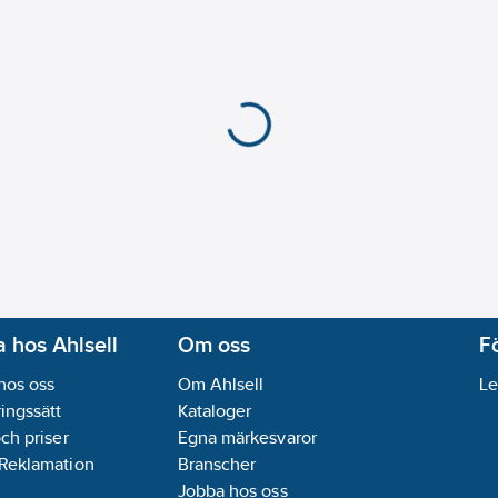
 hos Ahlsell
Om oss
F
hos oss
Om Ahlsell
Le
ingssätt
Kataloger
och priser
Egna märkesvaror
 Reklamation
Branscher
Jobba hos oss