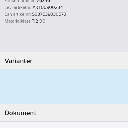
Artikelnummer:
263461
Lev. artikelnr:
ART009002B4
Ean artikelnr:
5037538030570
Materialklass
TI2100
Varianter
Dokument