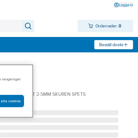
Logga in
Orderrader:
0
Beställ direkt
ra navigeringen
ne 90
 4-P (SB) SVART 2-5MM SKUREN SPETS
 alla cookies
4