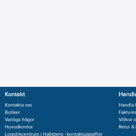
Kontakt
Handla
Kontakta oss
Handla 
Butiker
Fakturer
Vanliga frågor
Villkor 
Huvudkontor
Retur &
Logistikcentrum i Hallsberg - kontaktuppgifter