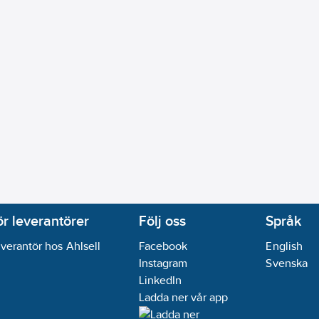
ör leverantörer
Följ oss
Språk
verantör hos Ahlsell
Facebook
English
Instagram
Svenska
LinkedIn
Ladda ner vår app