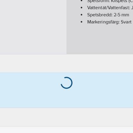
Spetsform:
Kilspets (C
Vattentät/Vattenfast:
Spetsbredd:
2-5
mm
Markeringsfärg:
Svart