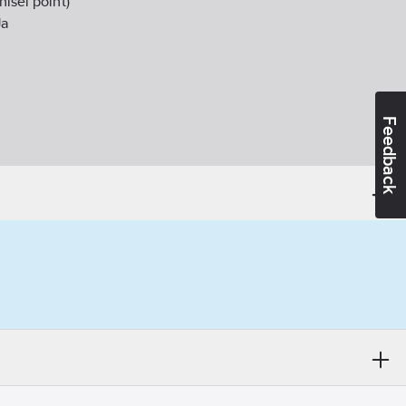
hisel point)
Ja
Feedback