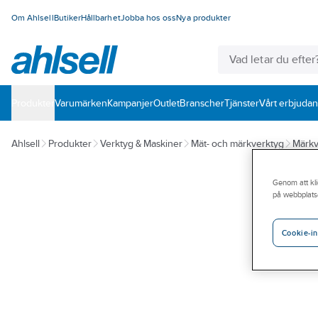
Om Ahlsell
Butiker
Hållbarhet
Jobba hos oss
Nya produkter
Produkter
Varumärken
Kampanjer
Outlet
Branscher
Tjänster
Vårt erbjuda
Ahlsell
Produkter
Verktyg & Maskiner
Mät- och märkverktyg
Märkv
Genom att kli
på webbplats
Cookie-in