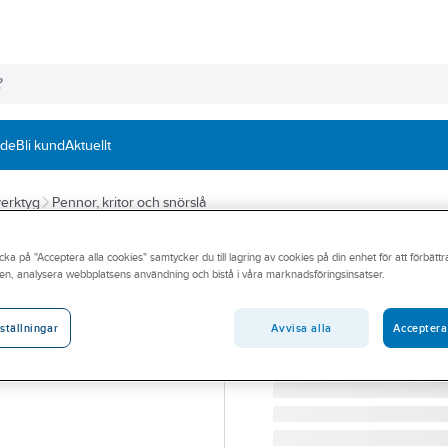
nde
Bli kund
Aktuellt
erktyg
Pennor, kritor och snörslå
ARTLINE
cka på "Acceptera alla cookies" samtycker du till lagring av cookies på din enhet för att förbätt
Märkpenna Artli
en, analysera webbplatsens användning och bistå i våra marknadsföringsinsatser.
MÄRKPENNA ARTLINE 90
Artikelnummer:
263461
Avvisa alla
Acceptera
ställningar
Lev. artikelnr:
ART009002B