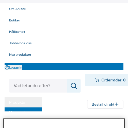
Om Ahlsell
Butiker
Hållbarhet
Jobba hos oss
Nya produkter
Logga in
Orderrader:
0
Produkter
Beställ direkt
Varumärken
Ahlsell
Produkter
Verktyg & Maskiner
Kap, slip och borst
Kampanjer
Slipstift