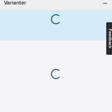
Varianter
skaft:
6
mm
Kornighet:
36
Form:
52ZY
Feedba