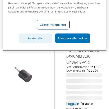
Genom att klicka på "Acceptera alla cookies" samtycker du till lagring av cookies
Outlet
på din enhet för att förbättra navigeringen på webbplatsen, analysera
TYROLIT
webbplatsens användning och bistå i våra marknadsföringsinsatser.
Branscher
Keramiska stift
Tjänster
Tyrolit Form
Cookie-inställningar
52ZY. För
Vårt erbjudande
gjutgods
Avvisa alla
Acceptera alla cookies
Bli kund
SLIPSTIFT TYROLIT
Aktuellt
FORM 52ZY 20X25-
6X40MM A36-
Q4B84 SVART
Artikelnummer:
250391
Lev. artikelnr:
105367
Logga in
för att se
saldo och pris