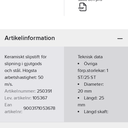
Artikelinformation
Keramiskt slipstift för
Teknisk data
slipning i gjutgods
Övriga
och stål. Högsta
förp.storlekar:
1
arbetshastighet: 50
ST/25 ST
m/s.
Diameter:
Artikelnummer:
250391
20
mm
Lev. artikelnr:
105367
Längd:
25
Ean
mm
9003171053678
artikelnr:
Längd skaft:
Materialklass
TK108B
40
mm
Diameter