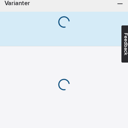
Varianter
skaft:
3
mm
Lämplig för
stål:
Ja
Form:
52ZY
Feedba