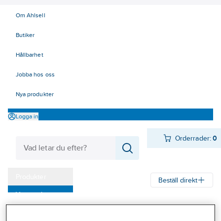
Om Ahlsell
Butiker
Hållbarhet
Jobba hos oss
Nya produkter
Logga in
Orderrader:
0
Produkter
Beställ direkt
Varumärken
Ahlsell
Produkter
Verktyg & Maskiner
Kap, slip och borst
Kampanjer
Slipstift