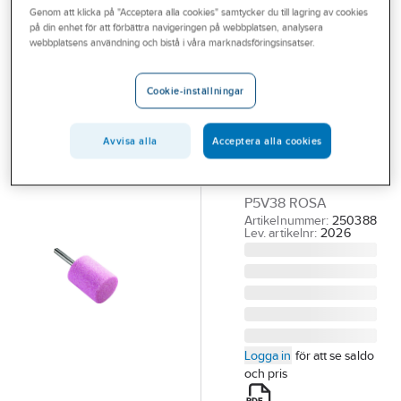
Genom att klicka på "Acceptera alla cookies" samtycker du till lagring av cookies
Outlet
på din enhet för att förbättra navigeringen på webbplatsen, analysera
TYROLIT
webbplatsens användning och bistå i våra marknadsföringsinsatser.
Branscher
Keramiska stift
Tjänster
Tyrolit Form
Cookie-inställningar
52ZY. För stål
Vårt erbjudande
SLIPSTIFT TYROLIT
Avvisa alla
Acceptera alla cookies
Bli kund
FORM 52ZY 5X10-
Aktuellt
3X30MM 88A60-
P5V38 ROSA
Artikelnummer:
250388
Lev. artikelnr:
2026
Logga in
för att se saldo
och pris