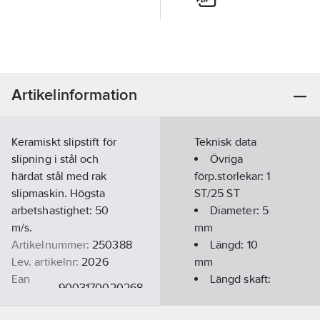
Artikelinformation
Keramiskt slipstift för
Teknisk data
slipning i stål och
Övriga
härdat stål med rak
förp.storlekar:
1
slipmaskin. Högsta
ST/25 ST
arbetshastighet: 50
Diameter:
5
m/s.
mm
Artikelnummer:
250388
Längd:
10
Lev. artikelnr:
2026
mm
Ean
Längd skaft:
9003170020268
artikelnr:
30
mm
Materialklass
TK108B
Diameter