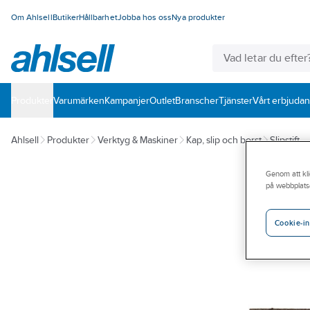
Om Ahlsell
Butiker
Hållbarhet
Jobba hos oss
Nya produkter
Produkter
Varumärken
Kampanjer
Outlet
Branscher
Tjänster
Vårt erbjuda
Ahlsell
Produkter
Verktyg & Maskiner
Kap, slip och borst
Slipstift
Genom att kli
på webbplats
Cookie-in