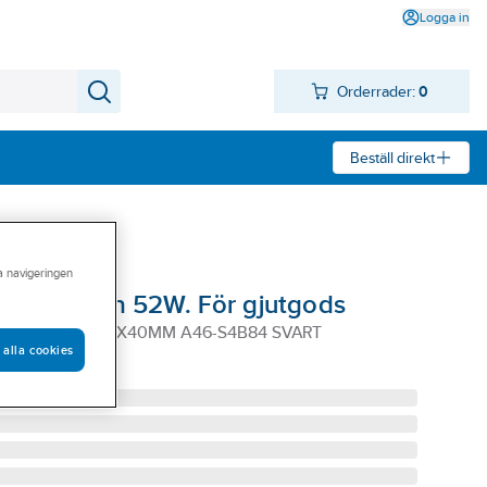
Logga in
Orderrader:
0
Beställ direkt
ra navigeringen
Tyrolit Form 52W. För gjutgods
RM 52W 20X25-6X40MM A46-S4B84 SVART
 alla cookies