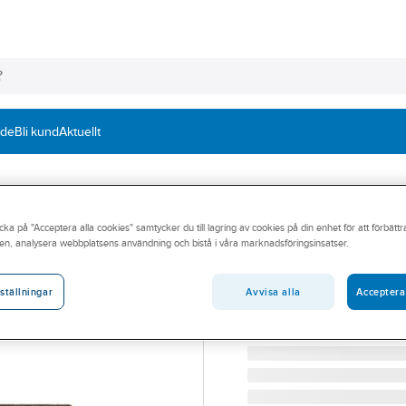
nde
Bli kund
Aktuellt
cka på "Acceptera alla cookies" samtycker du till lagring av cookies på din enhet för att förbätt
TYROLIT
en, analysera webbplatsens användning och bistå i våra marknadsföringsinsatser.
Keramiska stift 
SLIPSTIFT TYROLIT FO
Avvisa alla
Acceptera
ställningar
Artikelnummer:
126264
Lev. artikelnr:
21160