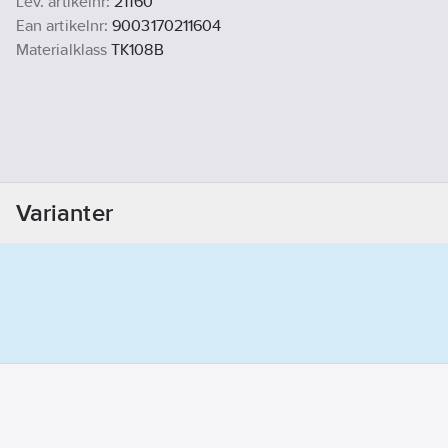
Lev. artikelnr:
21160
Ean artikelnr:
9003170211604
Materialklass
TK108B
Varianter