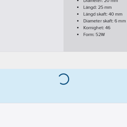
Diameter:
20
mm
Längd:
25
mm
Längd skaft:
40
mm
Diameter skaft:
6
mm
Kornighet:
46
Form:
52W