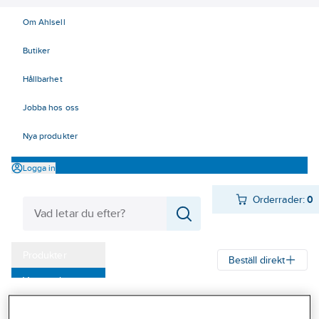
Om Ahlsell
Butiker
Hållbarhet
Jobba hos oss
Nya produkter
Logga in
Orderrader:
0
Produkter
Beställ direkt
Varumärken
Ahlsell
Produkter
Verktyg & Maskiner
Kap, slip och borst
Kampanjer
Slipdukshylsor och hållare