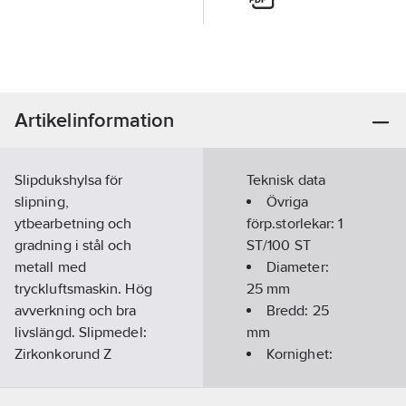
Artikelinformation
Slipdukshylsa för
Teknisk data
slipning,
Övriga
ytbearbetning och
förp.storlekar:
1
gradning i stål och
ST/100 ST
metall med
Diameter:
tryckluftsmaskin. Hög
25
mm
avverkning och bra
Bredd:
25
livslängd. Slipmedel:
mm
Zirkonkorund Z
Kornighet:
Artikelnummer:
71997185
50
Lev. artikelnr:
42217113
Max. varvtal: