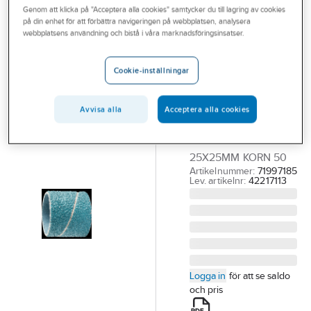
Genom att klicka på "Acceptera alla cookies" samtycker du till lagring av cookies
Outlet
på din enhet för att förbättra navigeringen på webbplatsen, analysera
PFERD
webbplatsens användning och bistå i våra marknadsföringsinsatser.
Branscher
Slipdukshylsa
Tjänster
PFERD
Cookie-inställningar
Zirkonkorund Z
Vårt erbjudande
SLIPDUKSHYLSA
Avvisa alla
Acceptera alla cookies
Bli kund
PFERD ZIRKON
Aktuellt
ZIRKONKORUND
25X25MM KORN 50
Artikelnummer:
71997185
Lev. artikelnr:
42217113
Logga in
för att se saldo
och pris