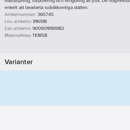
mattslipning, förpolering och rengöring av ytor. De högflexibl
enkelt att bearbeta svåråtkomliga ställen.
Artikelnummer:
360745
Lev. artikelnr:
816918
Ean artikelnr:
9009018169182
Materialklass
TK185B
Varianter