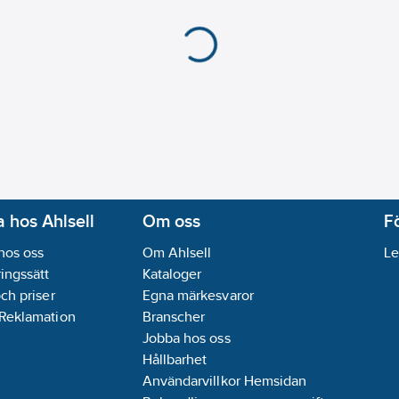
 hos Ahlsell
Om oss
F
hos oss
Om Ahlsell
Le
ingssätt
Kataloger
och priser
Egna märkesvaror
 Reklamation
Branscher
Jobba hos oss
Hållbarhet
Användarvillkor Hemsidan