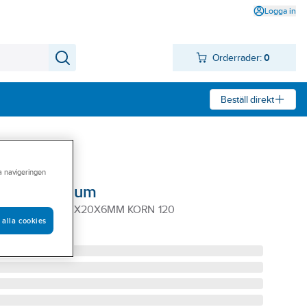
Logga in
Orderrader:
0
Beställ direkt
ra navigeringen
rolit Premium
IT PREMIUM 40X20X6MM KORN 120
 alla cookies