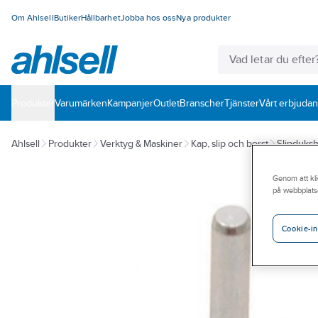
Om Ahlsell
Butiker
Hållbarhet
Jobba hos oss
Nya produkter
Produkter
Varumärken
Kampanjer
Outlet
Branscher
Tjänster
Vårt erbjuda
Ahlsell
Produkter
Verktyg & Maskiner
Kap, slip och borst
Slipduksh
Genom att kli
på webbplats
Cookie-in