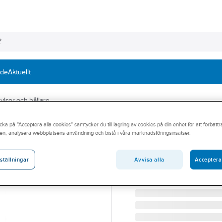
nde
Aktuellt
ylsor och hållare
cka på "Acceptera alla cookies" samtycker du till lagring av cookies på din enhet för att förbätt
TYROLIT
en, analysera webbplatsens användning och bistå i våra marknadsföringsinsatser.
Slipduksrotor Ty
SLIPDUKSROTOR TYROL
Avvisa alla
Acceptera
ställningar
Artikelnummer:
360745
Lev. artikelnr:
816918