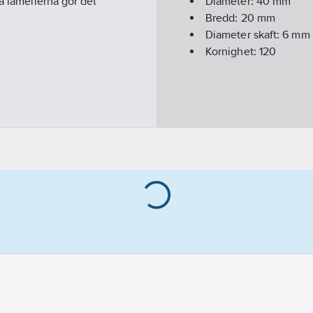
a lamellerna gör det
Diameter:
40
mm
Bredd:
20
mm
Diameter skaft:
6
mm
Kornighet:
120