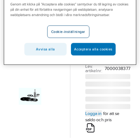
Genom att klicka på "Acceptera alla cookies" samtycker du till lagring av cookies
Outlet
på din enhet för att förbättra navigeringen på webbplatsen, analysera
3M
webbplatsens användning och bistå i våra marknadsföringsinsatser.
Branscher
Spindel 3M
Tjänster
900/6 och
Cookie-inställningar
900/8 skaft
Vårt erbjudande
SPINDEL 3M 900/6
Avvisa alla
Acceptera alla cookies
Aktuellt
6X20MM SKAFT
Artikelnummer:
153388
Lev.
7000038377
artikelnr:
Logga in
för att se
saldo och pris