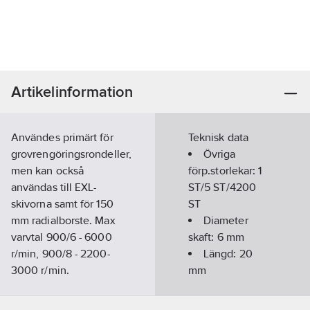
Artikelinformation
Användes primärt för
Teknisk data
grovrengöringsrondeller,
Övriga
men kan också
förp.storlekar:
1
användas till EXL-
ST/5 ST/4200
skivorna samt för 150
ST
mm radialborste. Max
Diameter
varvtal 900/6 - 6000
skaft:
6
mm
r/min, 900/8 - 2200-
Längd:
20
3000 r/min.
mm
Artikelnummer:
153388
Typ:
900/6
Lev.