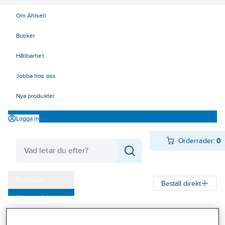
Om Ahlsell
Butiker
Hållbarhet
Jobba hos oss
Nya produkter
Logga in
Orderrader:
0
Produkter
Beställ direkt
Varumärken
Ahlsell
Produkter
Verktyg & Maskiner
Kap, slip och borst
Kampanjer
Skiv- och slipspindlar