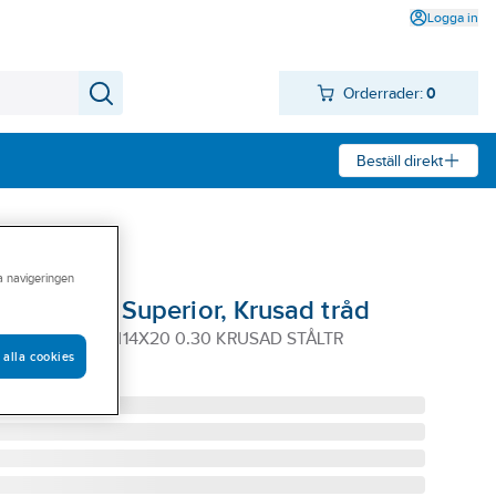
Logga in
Orderrader:
0
Beställ direkt
ra navigeringen
te Osborn Superior, Krusad tråd
SBORN D100/M14X20 0.30 KRUSAD STÅLTR
 alla cookies