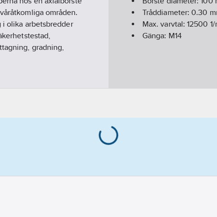
perna hos en axialborste
Borste diameter:
100
 svåråtkomliga områden.
Tråddiameter:
0.30
m
 i olika arbetsbredder
Max. varvtal:
12500
1/
äkerhetstestad,
Gänga:
M14
ttagning, gradning,