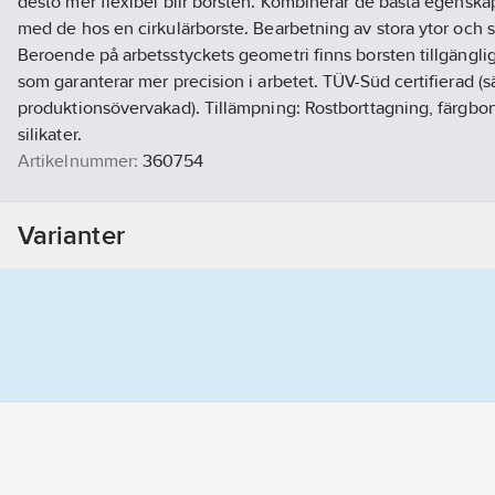
desto mer flexibel blir borsten. Kombinerar de bästa egenska
med de hos en cirkulärborste. Bearbetning av stora ytor och
Beroende på arbetsstyckets geometri finns borsten tillgänglig
som garanterar mer precision i arbetet. TÜV-Süd certifierad (s
produktionsövervakad). Tillämpning: Rostborttagning, färgbor
silikater.
Artikelnummer:
360754
Lev. artikelnr:
0002512162
Ean artikelnr:
4013349111432
Varianter
Materialklass
TK259B