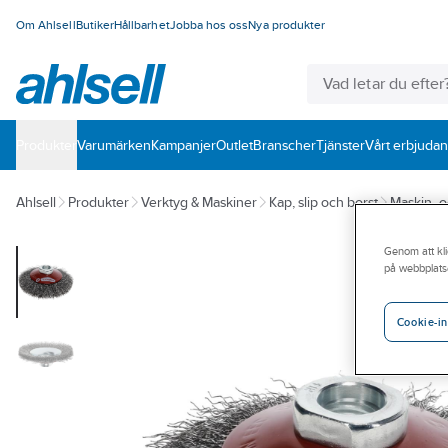
Om Ahlsell
Butiker
Hållbarhet
Jobba hos oss
Nya produkter
Produkter
Varumärken
Kampanjer
Outlet
Branscher
Tjänster
Vårt erbjuda
Ahlsell
Produkter
Verktyg & Maskiner
Kap, slip och borst
Maskin- o
Genom att kli
på webbplats
Cookie-in