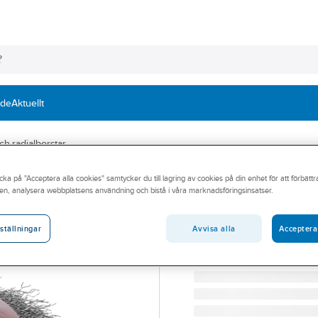
nde
Aktuellt
ch radialborstar
cka på "Acceptera alla cookies" samtycker du till lagring av cookies på din enhet för att förbätt
OSBORN
en, analysera webbplatsens användning och bistå i våra marknadsföringsinsatser.
Konisk axialbors
KONISK AXIALBORSTE O
Avvisa alla
Acceptera
ställningar
Artikelnummer:
360754
Lev. artikelnr:
0002512162