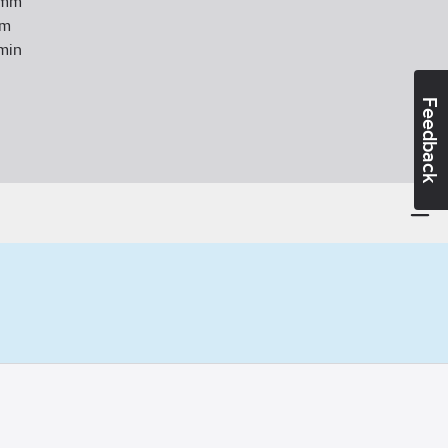
mm
m
min
Feedback