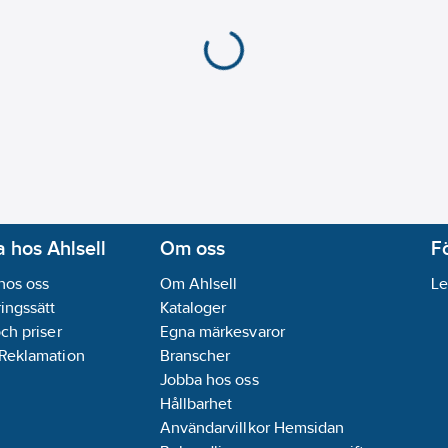
 hos Ahlsell
Om oss
F
hos oss
Om Ahlsell
Le
ingssätt
Kataloger
och priser
Egna märkesvaror
 Reklamation
Branscher
Jobba hos oss
Hållbarhet
Användarvillkor Hemsidan