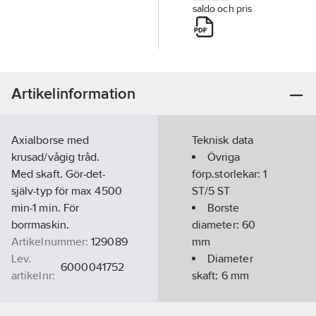
saldo och pris
Artikelinformation
Axialborse med
Teknisk data
krusad/vågig tråd.
Övriga
Med skaft. Gör-det-
förp.storlekar:
1
själv-typ för max 4500
ST/5 ST
min-1 min. För
Borste
borrmaskin.
diameter:
60
Artikelnummer:
129089
mm
Lev.
Diameter
6000041752
artikelnr:
skaft:
6
mm
Ean
7330215417526
artikelnr:
Tråddiameter: