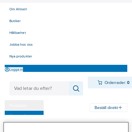
Om Ahlsell
Butiker
Hållbarhet
Jobba hos oss
Nya produkter
Logga in
Orderrader:
0
Produkter
Beställ direkt
Varumärken
Ahlsell
Produkter
Verktyg & Maskiner
Kap, slip och borst
Kampanjer
Maskin- och radialborstar