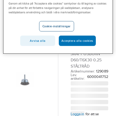
Genom att klicka på "Acceptera alla cookies" samtycker du till lagring av cookies
Outlet
på din enhet för att förbättra navigeringen på webbplatsen, analysera
OSBORN
webbplatsens användning och bistå i våra marknadsföringsinsatser.
Branscher
Axialborste
Tjänster
Osborn
Cookie-inställningar
ståltråd m
Vårt erbjudande
skaft
Avvisa alla
Acceptera alla cookies
Aktuellt
AXIALBORSTE
SKAFT OSBORN
D60/T6X30 0.25
STÅLTRÅD
Artikelnummer:
129089
Lev.
6000041752
artikelnr:
Logga in
för att se