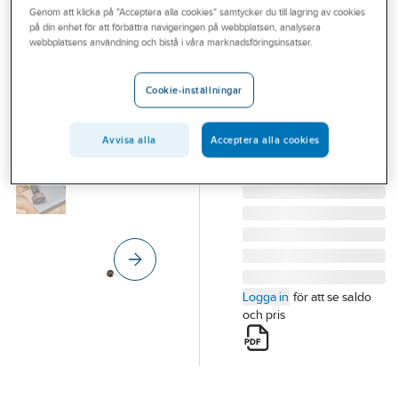
Genom att klicka på "Acceptera alla cookies" samtycker du till lagring av cookies
Outlet
på din enhet för att förbättra navigeringen på webbplatsen, analysera
RYOBI
webbplatsens användning och bistå i våra marknadsföringsinsatser.
Branscher
Lamellslipstift
Tjänster
RYOBI
Cookie-inställningar
LAMELLSLIPSTIFT
Vårt erbjudande
RYOBI RAR605
Avvisa alla
Acceptera alla cookies
Bli kund
Artikelnummer:
74109802
Lev.
5132005860
artikelnr:
Aktuellt
Logga in
för att se saldo
och pris