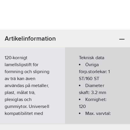
Artikelinformation
120-kornigt
Teknisk data
lamellslipstift för
Övriga
formning och slipning
förp.storlekar:
1
av trä kan även
ST/160 ST
användas på metaller,
Diameter
plast, målat trä,
skaft:
3.2
mm
plexiglas och
Kornighet:
gummiytor. Universell
120
kompatibilitet med
Max. varvtal:
Ryobi® roterande
35000
1/min
verktyg och alla andra
Lämplig för