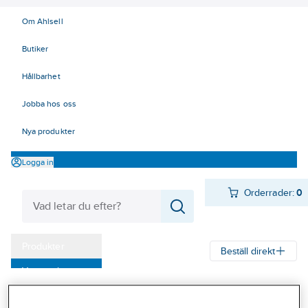
Om Ahlsell
Butiker
Hållbarhet
Jobba hos oss
Nya produkter
Logga in
Orderrader:
0
Produkter
Beställ direkt
Varumärken
Ahlsell
Produkter
Verktyg & Maskiner
Kap, slip och borst
Kampanjer
Lamellslipstift