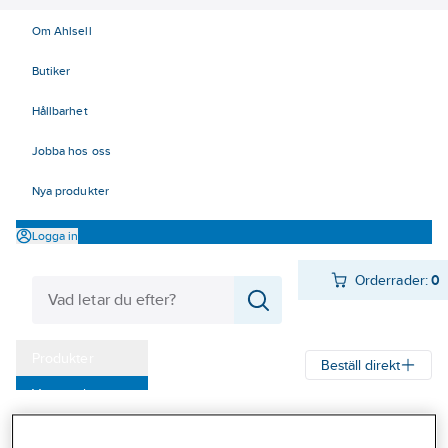
Om Ahlsell
Butiker
Hållbarhet
Jobba hos oss
Nya produkter
Logga in
Orderrader:
0
Produkter
Beställ direkt
Varumärken
Ahlsell
Produkter
Verktyg & Maskiner
Kap, slip och borst
Kampanjer
Lamellrondeller