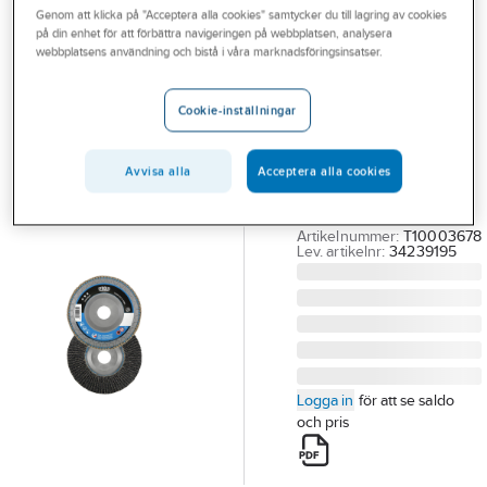
Genom att klicka på "Acceptera alla cookies" samtycker du till lagring av cookies
Outlet
på din enhet för att förbättra navigeringen på webbplatsen, analysera
TYROLIT
webbplatsens användning och bistå i våra marknadsföringsinsatser.
Branscher
Lamellrondell
Tjänster
Tyrolit C-TRIM
Cookie-inställningar
LAMELLRONDELL
Vårt erbjudande
TYROLIT C-TRIM
Avvisa alla
Acceptera alla cookies
Bli kund
125X22.2 K40
LONGLIFE
Aktuellt
Artikelnummer:
T10003678
Lev. artikelnr:
34239195
Logga in
för att se saldo
och pris