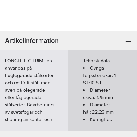
Artikelinformation
LONGLIFE C-TRIM kan
Teknisk data
användas på
Övriga
höglegerade stålsorter
förp.storlekar:
1
och rostfritt stål, men
ST/10 ST
även på olegerade
Diameter
eller låglegerade
skiva:
125
mm
stålsorter. Bearbetning
Diameter
av svetsfogar och
hål:
22.23
mm
slipning av kanter och
Kornighet:
ytor . Den kompakta
40
konstruktionen
Avsedd för: