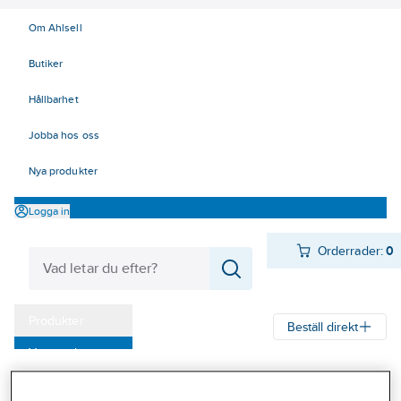
Om Ahlsell
Butiker
Hållbarhet
Jobba hos oss
Nya produkter
Logga in
Orderrader:
0
Produkter
Beställ direkt
Varumärken
Ahlsell
Produkter
Verktyg & Maskiner
Kap, slip och borst
Kampanjer
Lamellrondeller