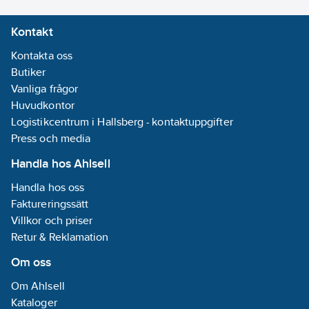
hela rondellens
Kontakt
livscykel. Den
slitstarka
Kontakta oss
polyesterbaksidan är
Butiker
avsedd för arbete på
Vanliga frågor
kolstål.
Huvudkontor
Logistikcentrum i Hallsberg - kontaktuppgifter
Vid jämförelse med
Press och media
3M Cubitron II
Handla hos Ahlsell
Lamellrondell 969F
ger 1169F upp till 49 %
Handla hos oss
högre
Faktureringssätt
materialavverkning,
Villkor och priser
och upp till 66 %
Retur & Reklamation
högre
Om oss
materialavverkning
jämfört med 3M
Om Ahlsell
Lamellrondell 769F.
Kataloger