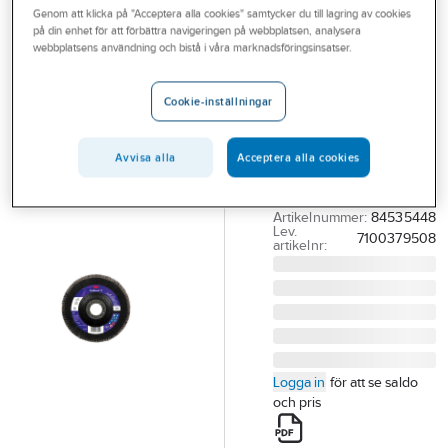
Genom att klicka på "Acceptera alla cookies" samtycker du till lagring av cookies
Outlet
på din enhet för att förbättra navigeringen på webbplatsen, analysera
3M
webbplatsens användning och bistå i våra marknadsföringsinsatser.
Branscher
Lamellrondell
Tjänster
3M 1169F Plan
Cookie-inställningar
LAMELLRONDELL 3M
Vårt erbjudande
1169F PLAN
Avvisa alla
Acceptera alla cookies
Aktuellt
CUBITRON3 K60
125MM×22MM
Artikelnummer:
84535448
Lev.
7100379508
artikelnr:
Logga in
för att se saldo
och pris