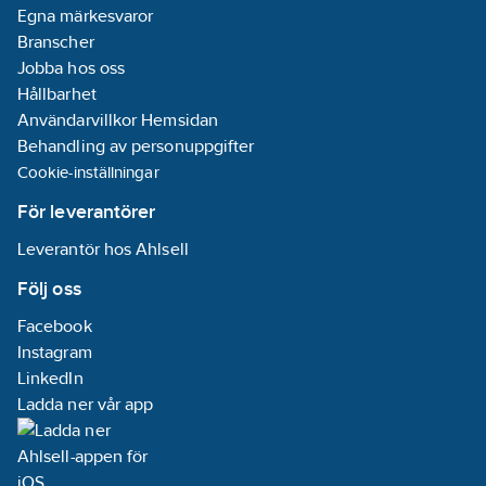
Rondellen är anpassad
Egna märkesvaror
för arbeten med
Branscher
medelhögt till högt
Jobba hos oss
tryck, såsom
Hållbarhet
avfasning,
Användarvillkor Hemsidan
svetsslipning,
Behandling av personuppgifter
gradning samt
Cookie-inställningar
bearbetning av kanter
För leverantörer
och konturer. Den
genererar en ytfinish
Leverantör hos Ahlsell
som lämpar sig för
Följ oss
utjämning och
ytförberedelse,
Facebook
inklusive borttagning
Instagram
av glödskal och
LinkedIn
svetssprut. Ett tekniskt
Ladda ner vår app
tips är att rondellen
kan användas för både
slipning och