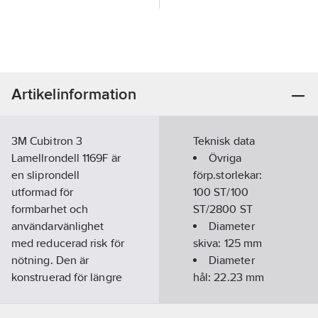
Artikelinformation
3M Cubitron 3
Teknisk data
Lamellrondell 1169F är
Övriga
en sliprondell
förp.storlekar:
utformad för
100 ST/100
formbarhet och
ST/2800 ST
användarvänlighet
Diameter
med reducerad risk för
skiva:
125
mm
nötning. Den är
Diameter
konstruerad för längre
hål:
22.23
mm
hållbarhet och
Kornighet:
snabbare avverkning
60