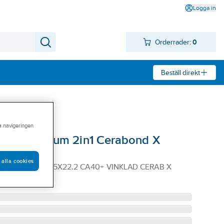
Logga in
Orderrader:
0
Beställ direkt
ra navigeringen
yrolit Premium 2in1 Cerabond X
 alla cookies
T PREMIUM 125X22.2 CA40+ VINKLAD CERAB X