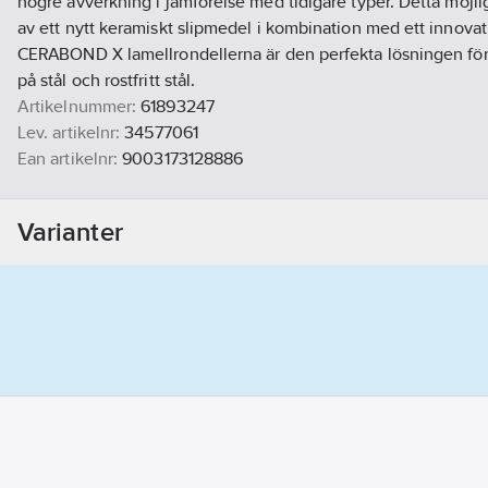
högre avverkning i jämförelse med tidigare typer. Detta möj
av ett nytt keramiskt slipmedel i kombination med ett innova
CERABOND X lamellrondellerna är den perfekta lösningen för
på stål och rostfritt stål.
Artikelnummer:
61893247
Lev. artikelnr:
34577061
Ean artikelnr:
9003173128886
Materialklass
TK150B
Varianter