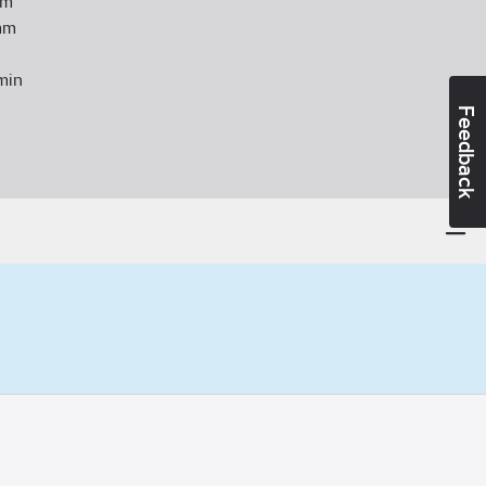
m
m
min
Feedback