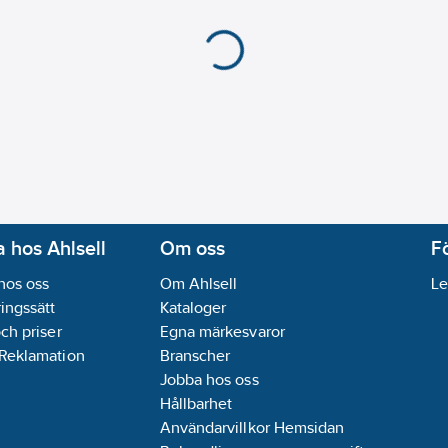
 hos Ahlsell
Om oss
F
hos oss
Om Ahlsell
Le
ingssätt
Kataloger
och priser
Egna märkesvaror
 Reklamation
Branscher
Jobba hos oss
Hållbarhet
Användarvillkor Hemsidan