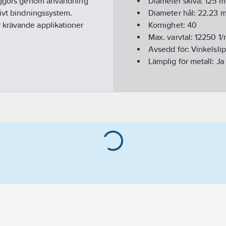
liggörs genom användning
Diameter skiva:
125
m
tivt bindningssystem.
Diameter hål:
22.23
m
 krävande applikationer
Kornighet:
40
Max. varvtal:
12250
1/
Avsedd för:
Vinkelslip
Lämplig för metall:
Ja