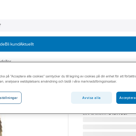
nde
Bli kund
Aktuellt
deller
cka på "Acceptera alla cookies" samtycker du till lagring av cookies på din enhet för att förbätt
TYROLIT
en, analysera webbplatsens användning och bistå i våra marknadsföringsinsatser.
Lamellrondell T
Vinklad
Avvisa alla
Acceptera
ställningar
LAMELLRONDELL TYROLI
Artikelnummer:
61893247
Lev. artikelnr:
34577061