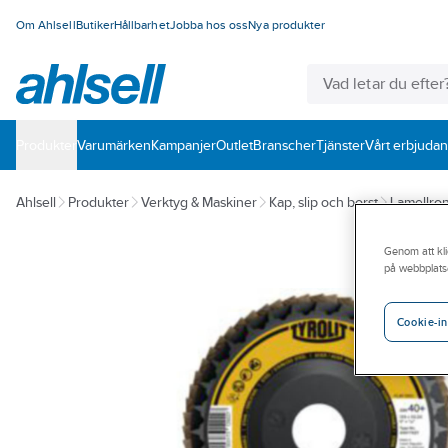
Om Ahlsell
Butiker
Hållbarhet
Jobba hos oss
Nya produkter
Produkter
Varumärken
Kampanjer
Outlet
Branscher
Tjänster
Vårt erbjuda
Ahlsell
Produkter
Verktyg & Maskiner
Kap, slip och borst
Lamellron
Genom att kli
på webbplats
Cookie-in