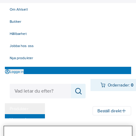
Om Ahlsell
Butiker
Hållbarhet
Jobba hos oss
Nya produkter
Logga in
Orderrader:
0
Produkter
Beställ direkt
Varumärken
Ahlsell
Produkter
Verktyg & Maskiner
Kap, slip och borst
Kampanjer
Lamellrondeller