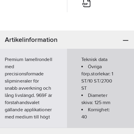
Artikelinformation
Premium lamellrondell
Teknisk data
med
Övriga
precisionsformade
förp.storlekar:
1
slipmineraler för
ST/10 ST/2700
snabb avverkning och
ST
lång livslängd. 969F är
Diameter
förstahandsvalet
skiva:
125
mm
gällande applikationer
Kornighet:
med medium till högt
40
tryck. 969F har en styv
polyesterrygg vilket