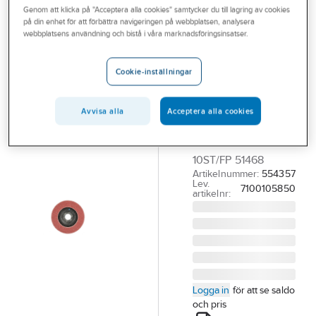
Genom att klicka på "Acceptera alla cookies" samtycker du till lagring av cookies
Outlet
på din enhet för att förbättra navigeringen på webbplatsen, analysera
3M
webbplatsens användning och bistå i våra marknadsföringsinsatser.
Branscher
Lamellrondell
Tjänster
3M 969F
Cookie-inställningar
Cubitron II
Vårt erbjudande
LAMELLRONDELL
Avvisa alla
Acceptera alla cookies
Bli kund
969F CUBITRON II
Aktuellt
KONISK 40+ 125MM
10ST/FP 51468
Artikelnummer:
554357
Lev.
7100105850
artikelnr:
Logga in
för att se saldo
och pris