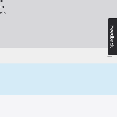
m
m
min
Feedback