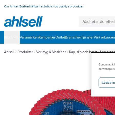
Om Ahlsell
Butiker
Hållbarhet
Jobba hos oss
Nya produkter
Produkter
Varumärken
Kampanjer
Outlet
Branscher
Tjänster
Vårt erbjuda
Ahlsell
Produkter
Verktyg & Maskiner
Kap, slip och borst
Lamellron
Genom att kli
på webbplats
Cookie-in