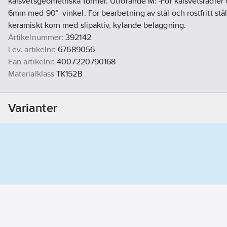
kälsvetsgeometriska former. Utförande M: -För kälsvetsradier 
6mm med 90° -vinkel. För bearbetning av stål och rostfritt stå
keramiskt korn med slipaktiv, kylande beläggning.
Artikelnummer:
392142
Lev. artikelnr:
67689056
Ean artikelnr:
4007220790168
Materialklass
TK152B
Varianter