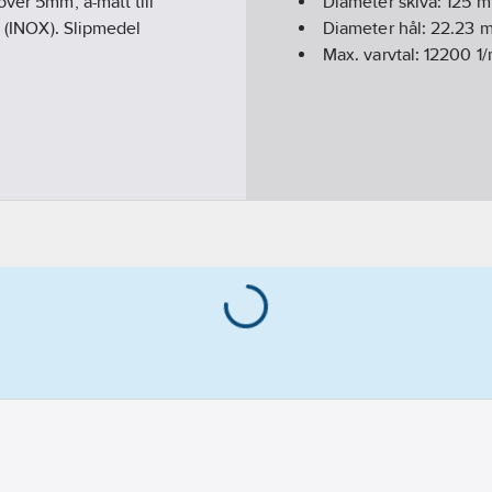
över 5mm, a-mått till
Diameter skiva:
125
m
l (INOX). Slipmedel
Diameter hål:
22.23
m
Max. varvtal:
12200
1/