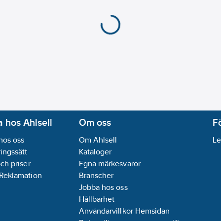
 hos Ahlsell
Om oss
F
hos oss
Om Ahlsell
Le
ingssätt
Kataloger
och priser
Egna märkesvaror
 Reklamation
Branscher
Jobba hos oss
Hållbarhet
Användarvillkor Hemsidan