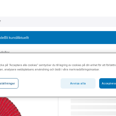
nde
Bli kund
Aktuellt
deller
cka på "Acceptera alla cookies" samtycker du till lagring av cookies på din enhet för att förbätt
PFERD
en, analysera webbplatsens användning och bistå i våra marknadsföringsinsatser.
Lamellrondell 
LAMELLRONDELL PFERD 
Avvisa alla
Acceptera
ställningar
Artikelnummer:
392142
Lev. artikelnr:
67689056