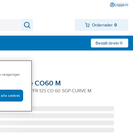
Logga in
Orderrader:
0
Beställ direkt
ra navigeringen
PFERD Curve CO60 M
CURVE CO M PFR 125 CO 60 SGP-CURVE M
 alla cookies