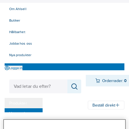
Om Ahlsell
Butiker
Hållbarhet
Jobba hos oss
Nya produkter
Logga in
Orderrader:
0
Produkter
Beställ direkt
Varumärken
Ahlsell
Produkter
Verktyg & Maskiner
Kap, slip och borst
Kampanjer
Lamellrondeller