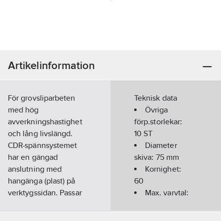
Artikelinformation
För grovsliparbeten
Teknisk data
med hög
Övriga
avverkningshastighet
förp.storlekar:
och lång livslängd.
10 ST
CDR-spännsystemet
Diameter
har en gängad
skiva:
75
mm
anslutning med
Kornighet:
hangänga (plast) på
60
verktygssidan. Passar
Max. varvtal:
även för följande
10000
1/min
vanliga system: