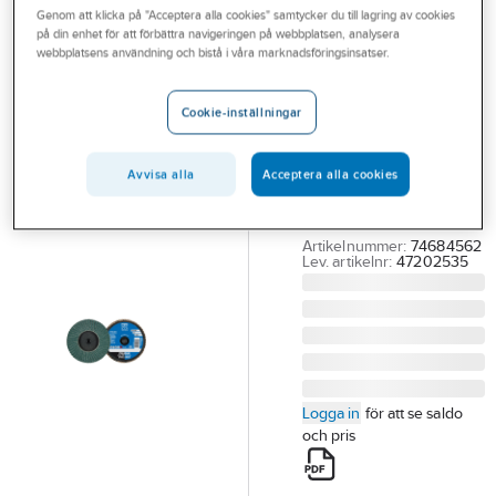
Genom att klicka på "Acceptera alla cookies" samtycker du till lagring av cookies
Outlet
på din enhet för att förbättra navigeringen på webbplatsen, analysera
PFERD
webbplatsens användning och bistå i våra marknadsföringsinsatser.
Branscher
Minilamellrondell
Tjänster
PFERD CDR-PFF
Cookie-inställningar
Z
Vårt erbjudande
MINILAMELLRONDELL
Avvisa alla
Acceptera alla cookies
Bli kund
PFERD CDR CDR PFF
Aktuellt
75 Z 60
Artikelnummer:
74684562
Lev. artikelnr:
47202535
Logga in
för att se saldo
och pris