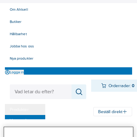
Om Ahlsell
Butiker
Hållbarhet
Jobba hos oss
Nya produkter
Logga in
Orderrader:
0
Produkter
Beställ direkt
Varumärken
Ahlsell
Produkter
Verktyg & Maskiner
Kap, slip och borst
Kampanjer
Kardborrerondell för giraffslipmaskin