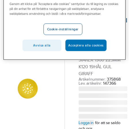
Genom att klicka på "Acceptera alla cookies" samtycker du till lagring av cookies
Outlet
på din enhet för att förbättra navigeringen på webbplatsen, analysera
TYROLIT
webbplatsens användning och bistå i våra marknadsföringsinsatser.
Branscher
Kardborrerondell
Tjänster
Tyrolit Siarex
Cookie-inställningar
1960 H19
Vårt erbjudande
Ø225mm
Avvisa alla
Acceptera alla cookies
Bli kund
KARDBORRERONDELL
Aktuellt
SIAREX 1960 225MM
K120 19HÅL GUL
GIRAFF
Artikelnummer:
375868
Lev. artikelnr:
147366
Logga in
för att se saldo
och pris