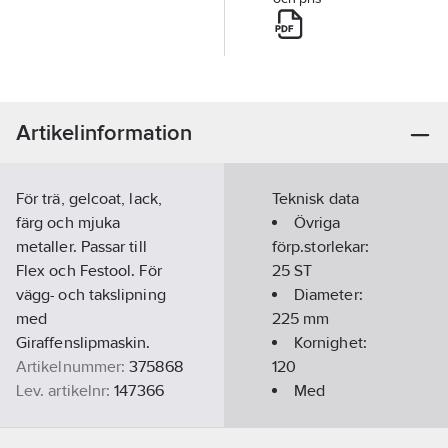
Artikelinformation
För trä, gelcoat, lack,
Teknisk data
färg och mjuka
Övriga
metaller. Passar till
förp.storlekar:
Flex och Festool. För
25 ST
vägg- och takslipning
Diameter:
med
225
mm
Giraffenslipmaskin.
Kornighet:
Artikelnummer:
375868
120
Lev. artikelnr:
147366
Med
Ean
kardborrefäste:
9003171473667
artikelnr:
Ja