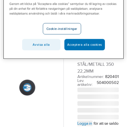
Genom att klicka på "Acceptera alla cookies" samtycker du till lagring av cookies
Outlet
på din enhet för att förbättra navigeringen på webbplatsen, analysera
HUSQVARNA
webbplatsens användning och bistå i våra marknadsföringsinsatser.
Branscher
Kapskiva
Tjänster
Husqvarna
Cookie-inställningar
Stål/Metall
Vårt erbjudande
KAPSKIVA
Avvisa alla
Acceptera alla cookies
Bli kund
HUSQVARNA STÅL
Aktuellt
350MM ABRASIV
STÅL/METALL 350
22,2MM
Artikelnummer:
820401
Lev.
504000502
artikelnr:
Logga in
för att se saldo