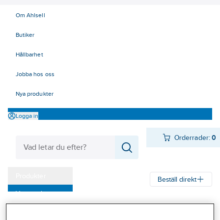
Om Ahlsell
Butiker
Hållbarhet
Jobba hos oss
Nya produkter
Logga in
Orderrader:
0
Produkter
Beställ direkt
Varumärken
Ahlsell
Produkter
Verktyg & Maskiner
Kap, slip och borst
Kampanjer
Kapskivor