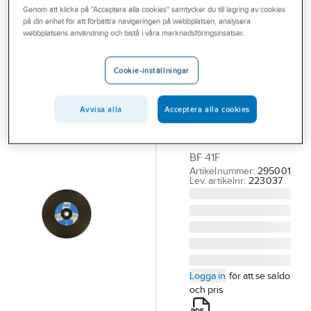
Genom att klicka på "Acceptera alla cookies" samtycker du till lagring av cookies
Outlet
på din enhet för att förbättra navigeringen på webbplatsen, analysera
TYROLIT
webbplatsens användning och bistå i våra marknadsföringsinsatser.
Branscher
Kapskiva
Tjänster
Tyrolit Basic
Cookie-inställningar
Stål
Vårt erbjudande
KAPSKIVA TYROLIT
Avvisa alla
Acceptera alla cookies
Aktuellt
BASIC STÅL
300X3.5X22.2 A30-
BF 41F
Artikelnummer:
295001
Lev. artikelnr:
223037
Logga in
för att se saldo
och pris