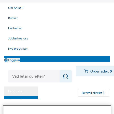
Om Ahlsell
Butiker
Hållbarhet
Jobba hos oss
Nya produkter
Logga in
Orderrader:
0
Produkter
Beställ direkt
Varumärken
Ahlsell
Produkter
Verktyg & Maskiner
Kap, slip och borst
Kampanjer
Kapskivor