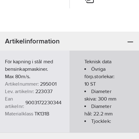
Artikelinformation
För kapning i stål med
Teknisk data
bensinkapmaskiner.
Övriga
Max 80m/s.
förp.storlekar:
Artikelnummer:
295001
10 ST
Lev. artikelnr:
223037
Diameter
Ean
skiva:
300
mm
9003172230344
artikelnr:
Diameter
Materialklass
TK131B
hål:
22.2
mm
Tjocklek:
3.5
mm
Lämplig för