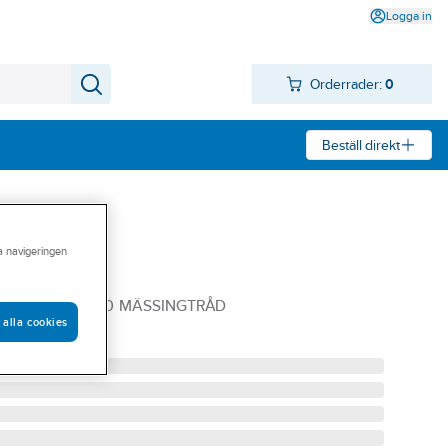
Logga in
Orderrader:
0
Beställ direkt
ra navigeringen
e Osborn
G OSBORN 0,20 MÄSSINGTRÅD
 alla cookies