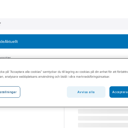
nde
Aktuellt
orstar
cka på "Acceptera alla cookies" samtycker du till lagring av cookies på din enhet för att förbätt
OSBORN
en, analysera webbplatsens användning och bistå i våra marknadsföringsinsatser.
Tändstiftsborst
TÄNDSTIFTSBORSTE MS
Avvisa alla
Acceptera
ställningar
Artikelnummer:
476443
Lev. artikelnr:
6703132573