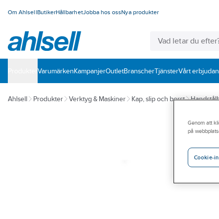
Om Ahlsell
Butiker
Hållbarhet
Jobba hos oss
Nya produkter
Produkter
Varumärken
Kampanjer
Outlet
Branscher
Tjänster
Vårt erbjuda
Ahlsell
Produkter
Verktyg & Maskiner
Kap, slip och borst
Handstålb
Genom att kli
på webbplats
Cookie-in