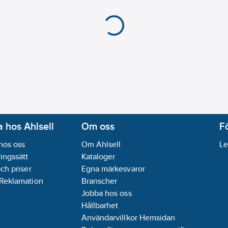
 hos Ahlsell
Om oss
F
hos oss
Om Ahlsell
Le
ingssätt
Kataloger
och priser
Egna märkesvaror
 Reklamation
Branscher
Jobba hos oss
Hållbarhet
Användarvillkor Hemsidan