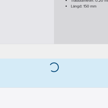
Tråddiameter:
0.20
m
Längd:
150
mm