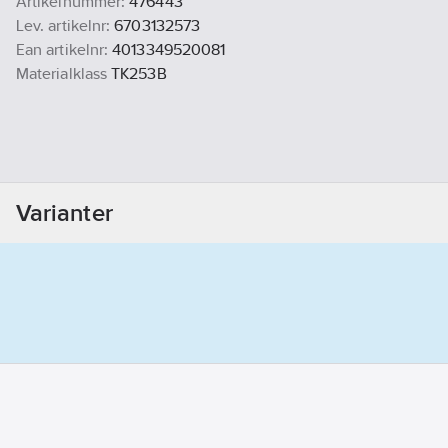
Artikelnummer:
476443
Lev. artikelnr:
6703132573
Ean artikelnr:
4013349520081
Materialklass
TK253B
Varianter