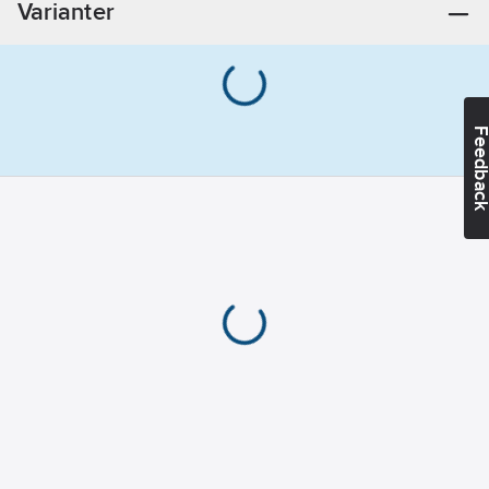
Varianter
Längd:
280
mm
Feedba