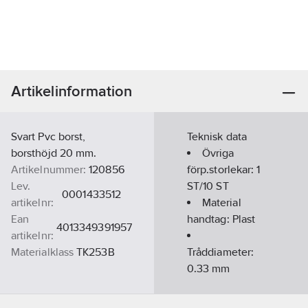
Artikelinformation
Svart Pvc borst,
Teknisk data
borsthöjd 20 mm.
Övriga
Artikelnummer:
120856
förp.storlekar:
1
Lev.
ST/10 ST
0001433512
artikelnr:
Material
Ean
handtag:
Plast
4013349391957
artikelnr:
Materialklass
TK253B
Tråddiameter:
0.33
mm
Antal rader:
2