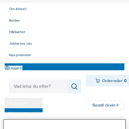
Om Ahlsell
Butiker
Hållbarhet
Jobba hos oss
Nya produkter
Logga in
Orderrader:
0
Produkter
Beställ direkt
Varumärken
Ahlsell
Produkter
Verktyg & Maskiner
Kap, slip och borst
Kampanjer
Handstålborstar