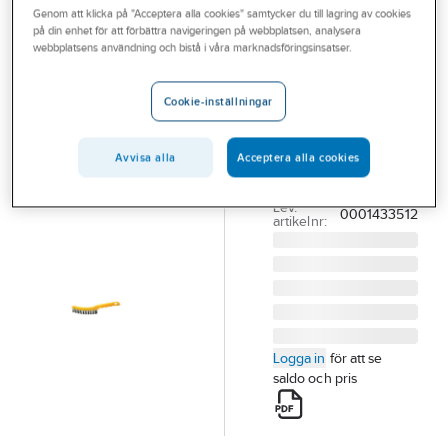
Genom att klicka på "Acceptera alla cookies" samtycker du till lagring av cookies
Outlet
på din enhet för att förbättra navigeringen på webbplatsen, analysera
OSBORN
webbplatsens användning och bistå i våra marknadsföringsinsatser.
Branscher
Cykelborste
Tjänster
Osborn plast
Cookie-inställningar
CYKELBORSTE
Vårt erbjudande
OSBORN PVC 2-RAD
Avvisa alla
Acceptera alla cookies
Bli kund
PLAST
Artikelnummer:
120856
Aktuellt
Lev.
0001433512
artikelnr:
Logga in
för att se
saldo och pris