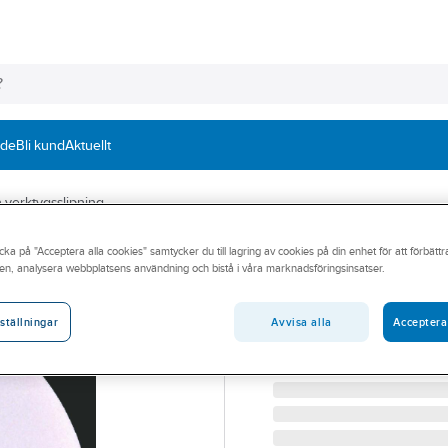
nde
Bli kund
Aktuellt
 verktygsslipning
cka på "Acceptera alla cookies" samtycker du till lagring av cookies på din enhet för att förbätt
TYROLIT
en, analysera webbplatsens användning och bistå i våra marknadsföringsinsatser.
Slipskiva Tyrolit
SLIPSKIVA TYROLIT 125
Avvisa alla
Acceptera
ställningar
Artikelnummer:
394740
Lev. artikelnr:
281719