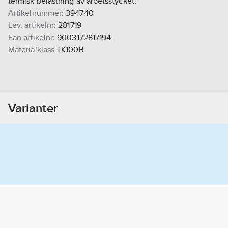
termisk belastning av arbetsstycket.
Artikelnummer:
394740
Lev. artikelnr:
281719
Ean artikelnr:
9003172817194
Materialklass
TK100B
Varianter