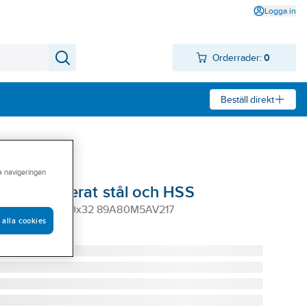
Logga in
Orderrader:
0
Beställ direkt
ra navigeringen
 för höglererat stål och HSS
X20X32 1 125x20x32 89A80M5AV217
 alla cookies