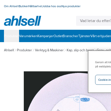
Om Ahlsell
Butiker
Hållbarhet
Jobba hos oss
Nya produkter
Produkter
Varumärken
Kampanjer
Outlet
Branscher
Tjänster
Vårt erbjuda
Ahlsell
Produkter
Verktyg & Maskiner
Kap, slip och borst
Grov- och
Genom att kli
på webbplats
Cookie-in