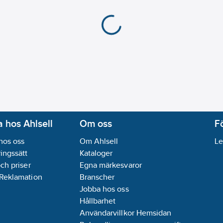
 hos Ahlsell
Om oss
F
hos oss
Om Ahlsell
Le
ingssätt
Kataloger
och priser
Egna märkesvaror
 Reklamation
Branscher
Jobba hos oss
Hållbarhet
Användarvillkor Hemsidan