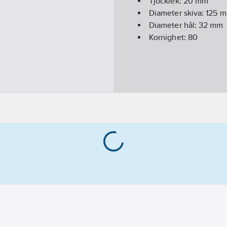
Tjocklek:
20
mm
Diameter skiva:
125
m
Diameter hål:
32
mm
Kornighet:
80