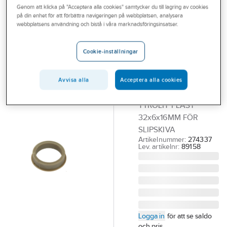
Genom att klicka på "Acceptera alla cookies" samtycker du till lagring av cookies
Outlet
på din enhet för att förbättra navigeringen på webbplatsen, analysera
TYROLIT
webbplatsens användning och bistå i våra marknadsföringsinsatser.
Branscher
Reduceringsring
Tjänster
Tyrolit till
Cookie-inställningar
Keramiska
Vårt erbjudande
slipskivor
Avvisa alla
Acceptera alla cookies
Bli kund
REDUCERINGSRING
Aktuellt
TYROLIT PLAST
32x6x16MM FÖR
SLIPSKIVA
Artikelnummer:
274337
Lev. artikelnr:
89158
Logga in
för att se saldo
och pris