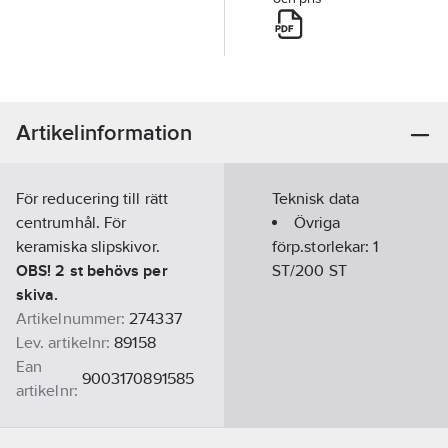
Artikelinformation
För reducering till rätt
Teknisk data
centrumhål. För
Övriga
keramiska slipskivor.
förp.storlekar:
1
OBS! 2 st behövs per
ST/200 ST
skiva.
Artikelnummer:
274337
Lev. artikelnr:
89158
Ean
9003170891585
artikelnr:
Materialklass
TK332B