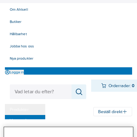
Om Ahlsell
Butiker
Hållbarhet
Jobba hos oss
Nya produkter
Logga in
Orderrader:
0
Produkter
Beställ direkt
Varumärken
Ahlsell
Produkter
Verktyg & Maskiner
Kap, slip och borst
Kampanjer
Grov- och verktygsslipning