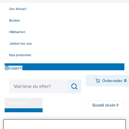
Om Ahlsell
Butiker
Hållbarhet
Jobba hos oss
Nya produkter
Logga in
Orderrader:
0
Produkter
Beställ direkt
Varumärken
Ahlsell
Produkter
Verktyg & Maskiner
Kap, slip och borst
Kampanjer
Grov- och verktygsslipning