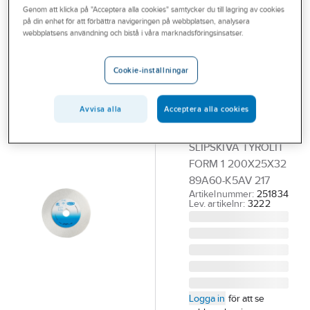
Genom att klicka på "Acceptera alla cookies" samtycker du till lagring av cookies
Outlet
på din enhet för att förbättra navigeringen på webbplatsen, analysera
TYROLIT
webbplatsens användning och bistå i våra marknadsföringsinsatser.
Branscher
Slipskiva
Tjänster
Tyrolit Form 1.
Cookie-inställningar
För
Vårt erbjudande
höglegerat
Avvisa alla
Acceptera alla cookies
Aktuellt
stål och HHS
SLIPSKIVA TYROLIT
FORM 1 200X25X32
89A60-K5AV 217
Artikelnummer:
251834
Lev. artikelnr:
3222
Logga in
för att se