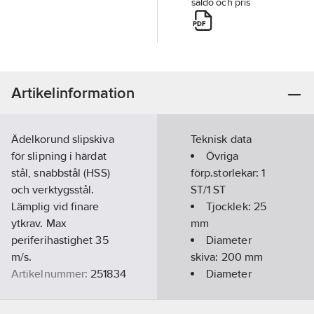
saldo och pris
Artikelinformation
Ädelkorund slipskiva
Teknisk data
för slipning i härdat
Övriga
stål, snabbstål (HSS)
förp.storlekar:
1
och verktygsstål.
ST/1 ST
Lämplig vid finare
Tjocklek:
25
ytkrav. Max
mm
periferihastighet 35
Diameter
m/s.
skiva:
200
mm
Artikelnummer:
251834
Diameter
Lev. artikelnr:
3222
hål:
32
mm
Ean
Färg:
Vit