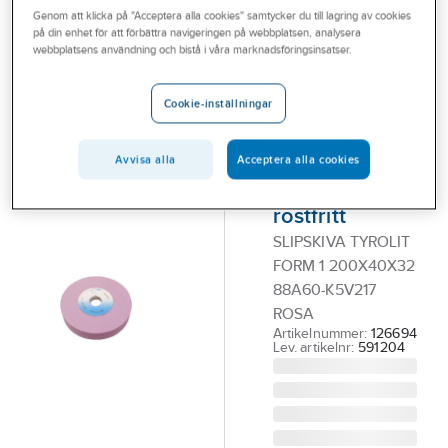
Genom att klicka på "Acceptera alla cookies" samtycker du till lagring av cookies
Outlet
på din enhet för att förbättra navigeringen på webbplatsen, analysera
TYROLIT
webbplatsens användning och bistå i våra marknadsföringsinsatser.
Branscher
Slipskiva
Tjänster
Tyrolit Form 1.
Cookie-inställningar
För
Vårt erbjudande
höglegerat
Avvisa alla
Acceptera alla cookies
Bli kund
stål och
Aktuellt
rostfritt
SLIPSKIVA TYROLIT
FORM 1 200X40X32
88A60-K5V217
ROSA
Artikelnummer:
126694
Lev. artikelnr:
591204