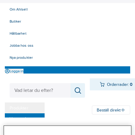
Om Ahlsell
Butiker
Hållbarhet
Jobba hos oss
Nya produkter
Logga in
Orderrader:
0
Produkter
Beställ direkt
Varumärken
Ahlsell
Produkter
Verktyg & Maskiner
Kap, slip och borst
Kampanjer
Grov- och verktygsslipning