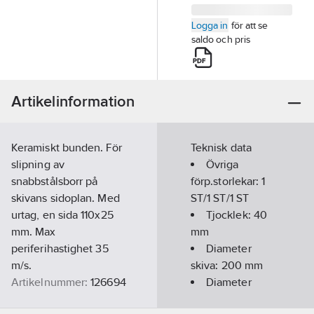
Logga in
för att se
saldo och pris
Artikelinformation
Keramiskt bunden. För
Teknisk data
slipning av
Övriga
snabbstålsborr på
förp.storlekar:
1
skivans sidoplan. Med
ST/1 ST/1 ST
urtag, en sida 110x25
Tjocklek:
40
mm. Max
mm
periferihastighet 35
Diameter
m/s.
skiva:
200
mm
Artikelnummer:
126694
Diameter
Lev. artikelnr:
591204
hål:
32
mm