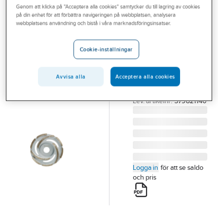
Genom att klicka på "Acceptera alla cookies" samtycker du till lagring av cookies
Outlet
på din enhet för att förbättra navigeringen på webbplatsen, analysera
HUSQVARNA
webbplatsens användning och bistå i våra marknadsföringsinsatser.
Branscher
Diamantslipskål
Tjänster
Husqvarna
Cookie-inställningar
DIA.SLIPSKÅL
Vårt erbjudande
HUSQVARNA 125MM
Avvisa alla
Acceptera alla cookies
Bli kund
22.2/M14 BETONG
Artikelnummer:
778850
Aktuellt
Lev. artikelnr:
579821140
Logga in
för att se saldo
och pris