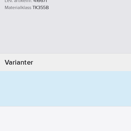
Lev. artikelnr:
416671
Materialklass
TK355B
Varianter