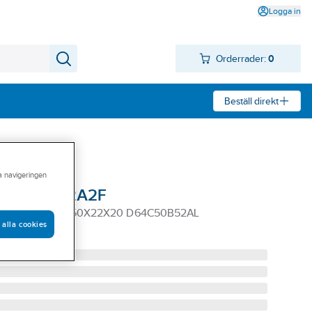
Logga in
Orderrader:
0
Beställ direkt
ra navigeringen
k Tyrolit 12A2F
YROLIT 12A2F 150X22X20 D64C50B52AL
 alla cookies