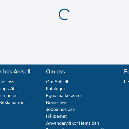
 hos Ahlsell
Om oss
F
hos oss
Om Ahlsell
Le
ingssätt
Kataloger
och priser
Egna märkesvaror
 Reklamation
Branscher
Jobba hos oss
Hållbarhet
Användarvillkor Hemsidan