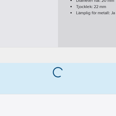
Diameter hål:
20
mm
Tjocklek:
22
mm
Lämplig för metall:
Ja