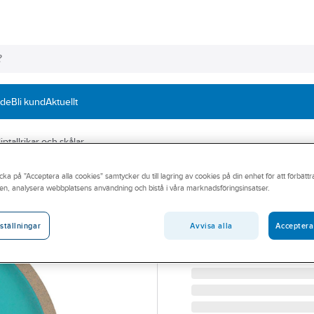
nde
Bli kund
Aktuellt
ptallrikar och skålar
cka på "Acceptera alla cookies" samtycker du till lagring av cookies på din enhet för att förbätt
TYROLIT
en, analysera webbplatsens användning och bistå i våra marknadsföringsinsatser.
Diamantsliptallri
DIAMANTSLIPTALLRIK T
Avvisa alla
Acceptera
ställningar
Artikelnummer:
748912
Lev. artikelnr:
416671