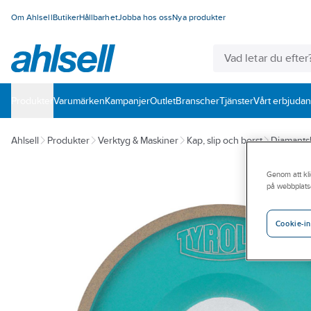
Om Ahlsell
Butiker
Hållbarhet
Jobba hos oss
Nya produkter
Produkter
Varumärken
Kampanjer
Outlet
Branscher
Tjänster
Vårt erbjuda
Ahlsell
Produkter
Verktyg & Maskiner
Kap, slip och borst
Diamantsli
Genom att kli
på webbplats
Cookie-in