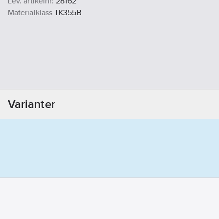
Lev. artikelnr:
28162
Materialklass
TK355B
Varianter