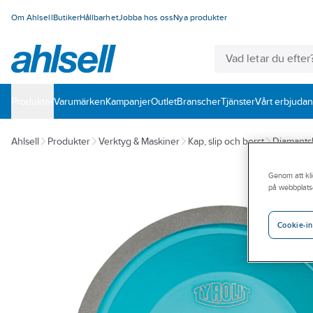
Om Ahlsell
Butiker
Hållbarhet
Jobba hos oss
Nya produkter
Produkter
Varumärken
Kampanjer
Outlet
Branscher
Tjänster
Vårt erbjuda
Ahlsell
Produkter
Verktyg & Maskiner
Kap, slip och borst
Diamantsli
Genom att kli
på webbplats
Cookie-in