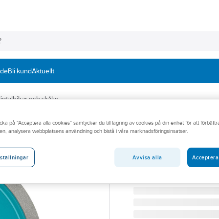
nde
Bli kund
Aktuellt
ptallrikar och skålar
cka på "Acceptera alla cookies" samtycker du till lagring av cookies på din enhet för att förbätt
TYROLIT
en, analysera webbplatsens användning och bistå i våra marknadsföringsinsatser.
Diamantsliptallr
DIAMANTSLIPTALLRIK T
Avvisa alla
Acceptera
ställningar
Artikelnummer:
748910
Lev. artikelnr:
28162