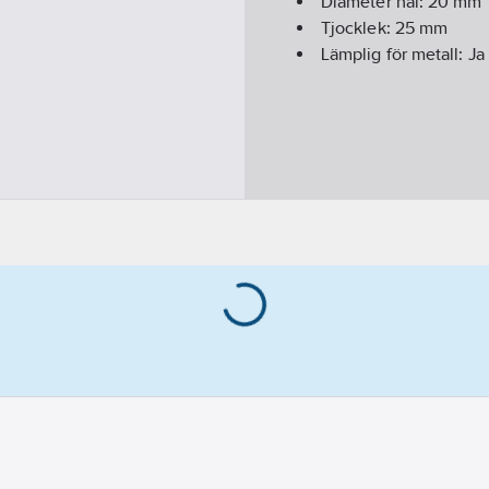
Diameter hål:
20
mm
Tjocklek:
25
mm
Lämplig för metall:
Ja