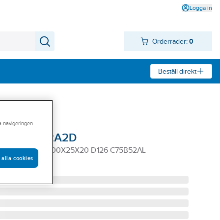
Logga in
Orderrader:
0
Beställ direkt
ra navigeringen
ik Tyrolit 12A2D
YROLIT 12A2D 100X25X20 D126 C75B52AL
 alla cookies