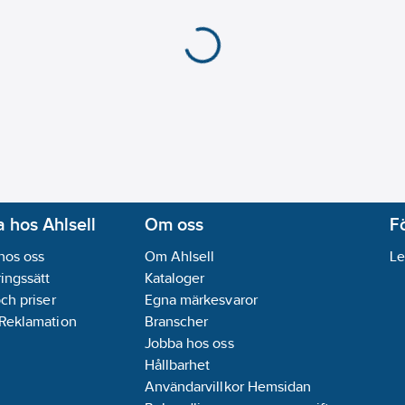
 hos Ahlsell
Om oss
F
hos oss
Om Ahlsell
Le
ingssätt
Kataloger
och priser
Egna märkesvaror
 Reklamation
Branscher
Jobba hos oss
Hållbarhet
Användarvillkor Hemsidan