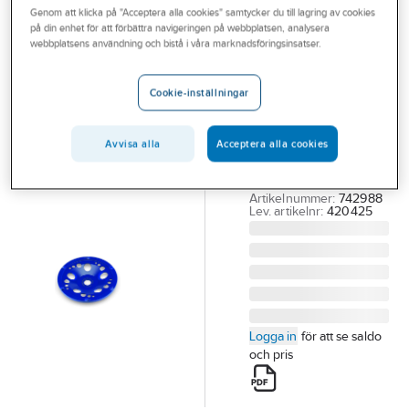
Genom att klicka på "Acceptera alla cookies" samtycker du till lagring av cookies
Outlet
på din enhet för att förbättra navigeringen på webbplatsen, analysera
FLEX
webbplatsens användning och bistå i våra marknadsföringsinsatser.
Branscher
Diamantslipskål
Tjänster
Flex PKD-Jet
Cookie-inställningar
DIAMANTSLIPSKÅL
Vårt erbjudande
FLEX PKD 180MM
Avvisa alla
Acceptera alla cookies
Bli kund
PKD-JET 6-CUT
180X22.2MM PCD
Aktuellt
Artikelnummer:
742988
Lev. artikelnr:
420425
Logga in
för att se saldo
och pris