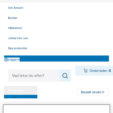
Om Ahlsell
Butiker
Hållbarhet
Jobba hos oss
Nya produkter
Logga in
Orderrader:
0
Produkter
Beställ direkt
Varumärken
Ahlsell
Produkter
Verktyg & Maskiner
Kap, slip och borst
Kampanjer
Diamantsliptallrikar och skålar