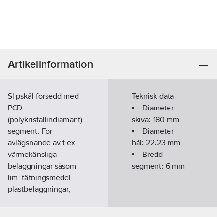
Artikelinformation
Slipskål försedd med
Teknisk data
PCD
Diameter
(polykristallindiamant)
skiva:
180
mm
segment. För
Diameter
avlägsnande av t ex
hål:
22.23
mm
värmekänsliga
Bredd
beläggningar såsom
segment:
6
mm
lim, tätningsmedel,
plastbeläggningar,
tjärbeläggningar från
mineraliska underlag.