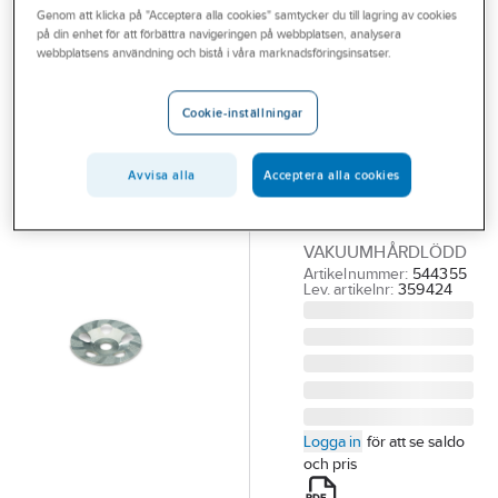
Genom att klicka på "Acceptera alla cookies" samtycker du till lagring av cookies
Outlet
på din enhet för att förbättra navigeringen på webbplatsen, analysera
FLEX
webbplatsens användning och bistå i våra marknadsföringsinsatser.
Branscher
Diamantslipskål
Tjänster
Flex Surface-
Cookie-inställningar
Jet
Vårt erbjudande
DIAMANTSLIPSKÅL
Avvisa alla
Acceptera alla cookies
Bli kund
FLEX 125MM
Aktuellt
SURFACE-JET
VAKUUMHÅRDLÖDD
Artikelnummer:
544355
Lev. artikelnr:
359424
Logga in
för att se saldo
och pris