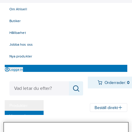
Om Ahlsell
Butiker
Hållbarhet
Jobba hos oss
Nya produkter
Logga in
Orderrader:
0
Produkter
Beställ direkt
Varumärken
Ahlsell
Produkter
Verktyg & Maskiner
Kap, slip och borst
Kampanjer
Diamantsliptallrikar och skålar