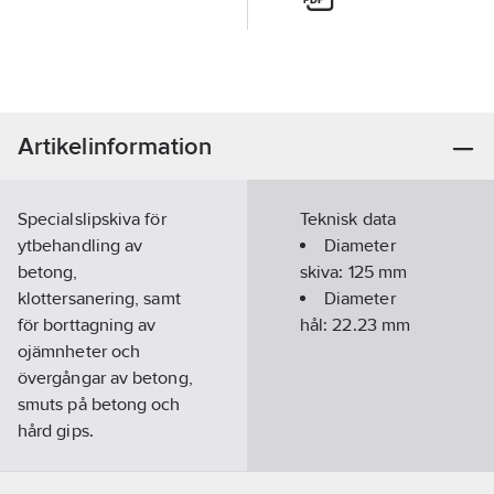
Artikelinformation
Specialslipskiva för
Teknisk data
ytbehandling av
Diameter
betong,
skiva:
125
mm
klottersanering, samt
Diameter
för borttagning av
hål:
22.23
mm
ojämnheter och
övergångar av betong,
smuts på betong och
hård gips.
Artikelnummer:
544355
Lev. artikelnr:
359424