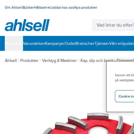
Om Ahlsell
Butiker
Hållbarhet
Jobba hos oss
Nya produkter
Produkter
Varumärken
Kampanjer
Outlet
Branscher
Tjänster
Vårt erbjuda
Ahlsell
Produkter
Verktyg & Maskiner
Kap, slip och borst
Diamantsli
Genom att kli
på webbplats
Cookie-in