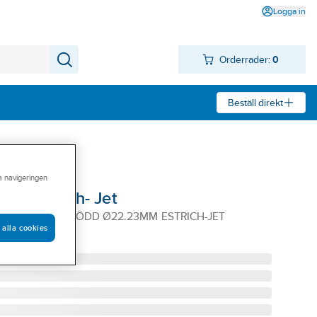
Logga in
Orderrader:
0
Beställ direkt
ra navigeringen
Flex Estrich- Jet
X 125MM HÅRDLÖDD Ø22.23MM ESTRICH-JET
 alla cookies