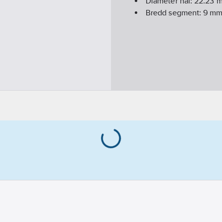
Diameter hål:
22.23
m
Bredd segment:
9
m