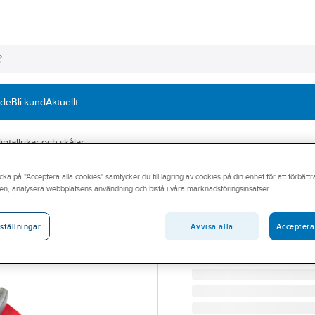
nde
Bli kund
Aktuellt
ptallrikar och skålar
cka på "Acceptera alla cookies" samtycker du till lagring av cookies på din enhet för att förbätt
FLEX
en, analysera webbplatsens användning och bistå i våra marknadsföringsinsatser.
Diamantslipskål 
DIAMANTSLIPSKÅL FLE
Avvisa alla
Acceptera
ställningar
Artikelnummer:
544353
Lev. artikelnr:
359394