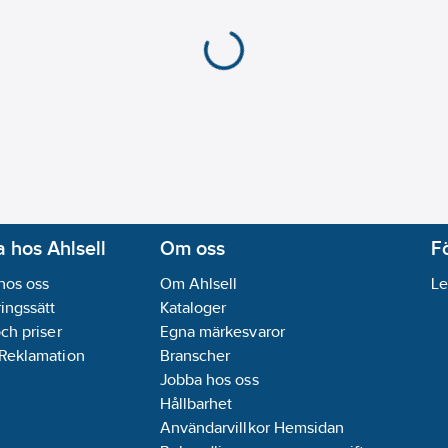
 hos Ahlsell
Om oss
F
hos oss
Om Ahlsell
Le
ingssätt
Kataloger
och priser
Egna märkesvaror
 Reklamation
Branscher
Jobba hos oss
Hållbarhet
Användarvillkor Hemsidan