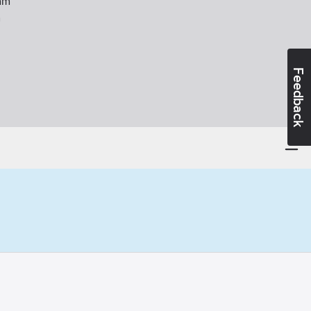
m
m
Feedback